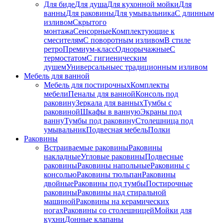
Для биде
Для душа
Для кухонной мойки
Для
ванны
Для раковины
Для умывальника
С длинным
изливом
Скрытого
монтажа
Сенсорные
Комплектующие к
смесителям
С поворотным изливом
В стиле
ретро
Премиум-класс
Однорычажные
С
термостатом
С гигиеническим
душем
Универсальные
с традиционным изливом
Мебель для ванной
Мебель для постирочных
Комплекты
мебели
Пеналы для ванной
Консоль под
раковину
Зеркала для ванных
Тумбы с
раковиной
Шкафы в ванную
Экраны под
ванну
Тумбы под раковину
Столешница под
умывальник
Подвесная мебель
Полки
Раковины
Встраиваемые раковины
Раковины
накладные
Угловые раковины
Подвесные
раковины
Раковины напольные
Раковины с
консолью
Раковины тюльпан
Раковины
двойные
Раковины под тумбы
Постирочные
раковины
Раковины над стиральной
машиной
Раковины на керамических
ногах
Раковины со столешницей
Мойки для
кухни
Донные клапаны