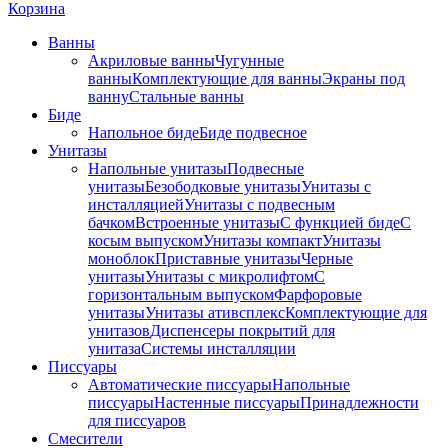
Корзина
Ванны
Акриловые ванны
Чугунные
ванны
Комплектующие для ванны
Экраны под
ванну
Стальные ванны
Биде
Напольное биде
Биде пoдвеснoе
Унитазы
Напольные унитазы
Подвесные
унитазы
Безободковые унитазы
Унитазы с
инсталляцией
Унитазы с подвесным
бачком
Встроенные унитазы
С функцией биде
С
косым выпуском
Унитазы компакт
Унитазы
моноблок
Приставные унитазы
Черные
унитазы
Унитазы с микролифтом
C
горизонтальным выпуском
Фарфоровые
унитазы
Унитазы ативсплекс
Комплектующие для
унитазов
Диспенсеры покрытий для
унитаза
Системы инсталляции
Писсуары
Автоматические писсуары
Напольные
писсуары
Настенные писсуары
Принадлежности
для писсуаров
Смесители