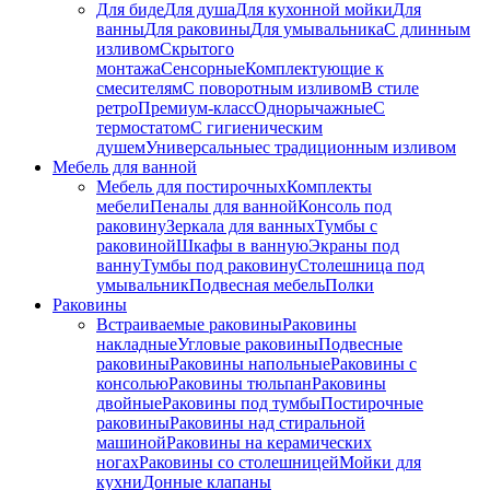
Для биде
Для душа
Для кухонной мойки
Для
ванны
Для раковины
Для умывальника
С длинным
изливом
Скрытого
монтажа
Сенсорные
Комплектующие к
смесителям
С поворотным изливом
В стиле
ретро
Премиум-класс
Однорычажные
С
термостатом
С гигиеническим
душем
Универсальные
с традиционным изливом
Мебель для ванной
Мебель для постирочных
Комплекты
мебели
Пеналы для ванной
Консоль под
раковину
Зеркала для ванных
Тумбы с
раковиной
Шкафы в ванную
Экраны под
ванну
Тумбы под раковину
Столешница под
умывальник
Подвесная мебель
Полки
Раковины
Встраиваемые раковины
Раковины
накладные
Угловые раковины
Подвесные
раковины
Раковины напольные
Раковины с
консолью
Раковины тюльпан
Раковины
двойные
Раковины под тумбы
Постирочные
раковины
Раковины над стиральной
машиной
Раковины на керамических
ногах
Раковины со столешницей
Мойки для
кухни
Донные клапаны