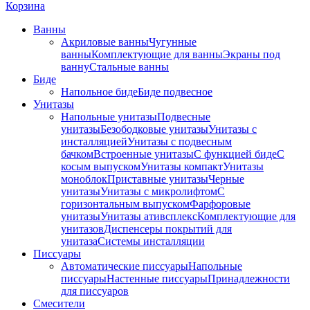
Корзина
Ванны
Акриловые ванны
Чугунные
ванны
Комплектующие для ванны
Экраны под
ванну
Стальные ванны
Биде
Напольное биде
Биде пoдвеснoе
Унитазы
Напольные унитазы
Подвесные
унитазы
Безободковые унитазы
Унитазы с
инсталляцией
Унитазы с подвесным
бачком
Встроенные унитазы
С функцией биде
С
косым выпуском
Унитазы компакт
Унитазы
моноблок
Приставные унитазы
Черные
унитазы
Унитазы с микролифтом
C
горизонтальным выпуском
Фарфоровые
унитазы
Унитазы ативсплекс
Комплектующие для
унитазов
Диспенсеры покрытий для
унитаза
Системы инсталляции
Писсуары
Автоматические писсуары
Напольные
писсуары
Настенные писсуары
Принадлежности
для писсуаров
Смесители