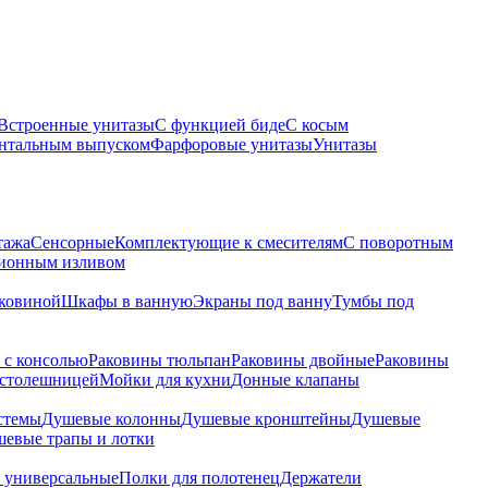
Встроенные унитазы
С функцией биде
С косым
онтальным выпуском
Фарфоровые унитазы
Унитазы
тажа
Сенсорные
Комплектующие к смесителям
С поворотным
ционным изливом
аковиной
Шкафы в ванную
Экраны под ванну
Тумбы под
 с консолью
Раковины тюльпан
Раковины двойные
Раковины
 столешницей
Мойки для кухни
Донные клапаны
стемы
Душевые колонны
Душевые кронштейны
Душевые
евые трапы и лотки
 универсальные
Полки для полотенец
Держатели