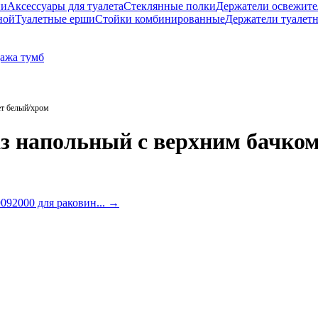
ни
Аксессуары для туалета
Стеклянные полки
Держатели освежите
ной
Туалетные ерши
Стойки комбинированные
Держатели туалет
ажа тумб
ет белый/хром
 напольный с верхним бачком с
92000 для раковин...
→