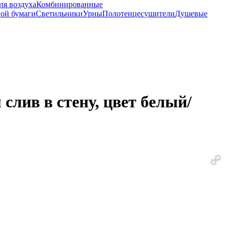
ля воздуха
Комбинированные
ной бумаги
Светильники
Урны
Полотенцесушители
Душевые
лив в стену, цвет белый/