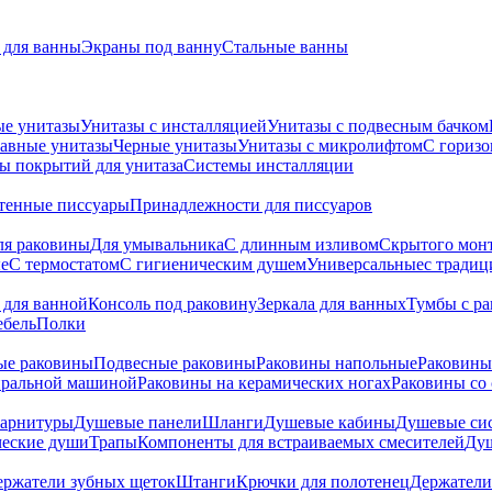
для ванны
Экраны под ванну
Стальные ванны
ые унитазы
Унитазы с инсталляцией
Унитазы с подвесным бачком
авные унитазы
Черные унитазы
Унитазы с микролифтом
C гориз
ы покрытий для унитаза
Системы инсталляции
тенные писсуары
Принадлежности для писсуаров
ля раковины
Для умывальника
С длинным изливом
Скрытого мон
е
С термостатом
С гигиеническим душем
Универсальные
с тради
 для ванной
Консоль под раковину
Зеркала для ванных
Тумбы с р
ебель
Полки
ые раковины
Подвесные раковины
Раковины напольные
Раковины
иральной машиной
Раковины на керамических ногах
Раковины со
гарнитуры
Душевые панели
Шланги
Душевые кабины
Душевые си
ческие души
Трапы
Компоненты для встраиваемых смесителей
Душ
ержатели зубных щеток
Штанги
Крючки для полотенец
Держатели