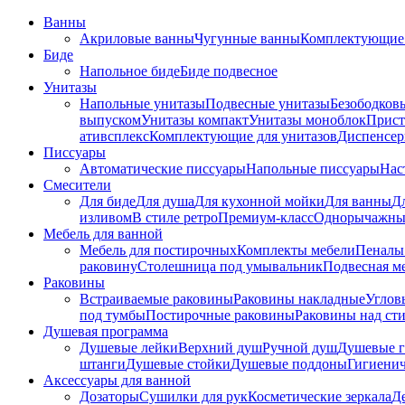
Ванны
Акриловые ванны
Чугунные ванны
Комплектующие 
Биде
Напольное биде
Биде пoдвеснoе
Унитазы
Напольные унитазы
Подвесные унитазы
Безободков
выпуском
Унитазы компакт
Унитазы моноблок
Прист
ативсплекс
Комплектующие для унитазов
Диспенсер
Писсуары
Автоматические писсуары
Напольные писсуары
Нас
Смесители
Для биде
Для душа
Для кухонной мойки
Для ванны
Д
изливом
В стиле ретро
Премиум-класс
Однорычажны
Мебель для ванной
Мебель для постирочных
Комплекты мебели
Пеналы
раковину
Столешница под умывальник
Подвесная м
Раковины
Встраиваемые раковины
Раковины накладные
Углов
под тумбы
Постирочные раковины
Раковины над ст
Душевая программа
Душевые лейки
Верхний душ
Ручной душ
Душевые 
штанги
Душевые стойки
Душевые поддоны
Гигиени
Аксессуары для ванной
Дозаторы
Сушилки для рук
Косметические зеркала
Д