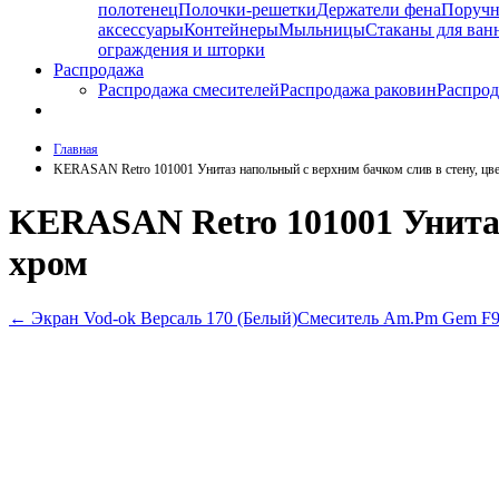
полотенец
Полочки-решетки
Держатели фена
Поруч
аксессуары
Контейнеры
Мыльницы
Стаканы для ван
ограждения и шторки
Распродажа
Распродажа смесителей
Распродажа раковин
Распрод
Главная
KERASAN Retro 101001 Унитаз напольный с верхним бачком слив в стену, цв
KERASAN Retro 101001 Унитаз
хром
←
Экран Vod-ok Версаль 170 (Белый)
Смеситель Am.Pm Gem F90