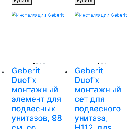
Купить
Купить
Geberit
Geberit
Duofix
Duofix
монтажный
монтажный
элемент для
сет для
подвесных
подвесного
унитазов, 98
унитаза,
см, со
H112, для