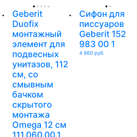
Geberit
Сифон для
Duofix
писсуаров
монтажный
Geberit 152
элемент для
983 00 1
подвесных
4 860
руб.
унитазов, 112
см, со
смывным
бачком
скрытого
монтажа
Omega 12 см
111.060.00.1