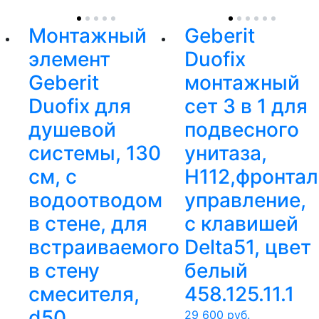
Монтажный
Geberit
элемент
Duofix
Geberit
монтажный
Duofix для
сет 3 в 1 для
душевой
подвесного
системы, 130
унитаза,
см, с
H112,фронта
водоотводом
управление,
в стене, для
с клавишей
встраиваемого
Delta51, цвет
в стену
белый
смесителя,
458.125.11.1
d50
29 600
руб.