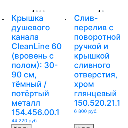
Крышка
Слив-
душевого
перелив с
канала
поворотной
CleanLine 60
ручкой и
(вровень с
крышкой
полом): 30-
сливного
90 cм,
отверстия,
тёмный /
хром
потёртый
глянцевый
металл
150.520.21.1
154.456.00.1
6 800
руб.
44 220
руб.