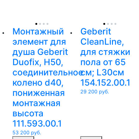
Монтажный
Geberit
элемент для
CleanLine,
душа Geberit
для стяжки
Duofix, H50,
пола от 65
соединительное
см; L30см
колено d40,
154.152.00.1
пониженная
29 200
руб.
монтажная
высота
111.593.00.1
53 200
руб.