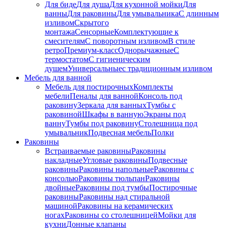
Для биде
Для душа
Для кухонной мойки
Для
ванны
Для раковины
Для умывальника
С длинным
изливом
Скрытого
монтажа
Сенсорные
Комплектующие к
смесителям
С поворотным изливом
В стиле
ретро
Премиум-класс
Однорычажные
С
термостатом
С гигиеническим
душем
Универсальные
с традиционным изливом
Мебель для ванной
Мебель для постирочных
Комплекты
мебели
Пеналы для ванной
Консоль под
раковину
Зеркала для ванных
Тумбы с
раковиной
Шкафы в ванную
Экраны под
ванну
Тумбы под раковину
Столешница под
умывальник
Подвесная мебель
Полки
Раковины
Встраиваемые раковины
Раковины
накладные
Угловые раковины
Подвесные
раковины
Раковины напольные
Раковины с
консолью
Раковины тюльпан
Раковины
двойные
Раковины под тумбы
Постирочные
раковины
Раковины над стиральной
машиной
Раковины на керамических
ногах
Раковины со столешницей
Мойки для
кухни
Донные клапаны