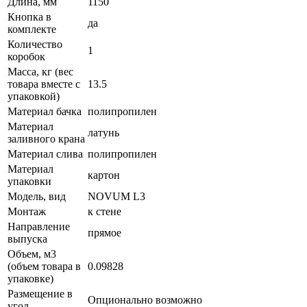
Длина, мм
1150
Кнопка в
да
комплекте
Количество
1
коробок
Масса, кг (вес
товара вместе с
13.5
упаковкой)
Материал бачка
полипропилен
Материал
латунь
заливного крана
Материал слива
полипропилен
Материал
картон
упаковки
Модель, вид
NOVUM L3
Монтаж
к стене
Направление
прямое
выпуска
Объем, м3
(объем товара в
0.09828
упаковке)
Размещение в
Опционально возможно
угол