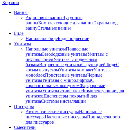
Корзина
Ванны
Акриловые ванны
Чугунные
ванны
Комплектующие для ванны
Экраны под
ванну
Стальные ванны
Биде
Напольное биде
Биде пoдвеснoе
Унитазы
Напольные унитазы
Подвесные
унитазы
Безободковые унитазы
Унитазы с
инсталляцией
Унитазы с подвесным
бачком
Встроенные унитазы
С функцией биде
С
косым выпуском
Унитазы компакт
Унитазы
моноблок
Приставные унитазы
Черные
унитазы
Унитазы с микролифтом
C
горизонтальным выпуском
Фарфоровые
унитазы
Унитазы ативсплекс
Комплектующие для
унитазов
Диспенсеры покрытий для
унитаза
Системы инсталляции
Писсуары
Автоматические писсуары
Напольные
писсуары
Настенные писсуары
Принадлежности
для писсуаров
Смесители