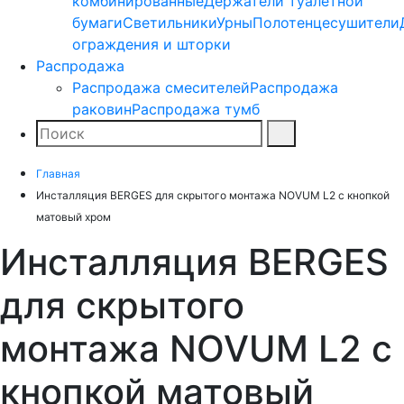
комбинированные
Держатели туалетной
бумаги
Светильники
Урны
Полотенцесушители
ограждения и шторки
Распродажа
Распродажа смесителей
Распродажа
раковин
Распродажа тумб
Поиск
Найти
Главная
Инсталляция BERGES для скрытого монтажа NOVUM L2 с кнопкой
матовый хром
Инсталляция BERGES
для скрытого
монтажа NOVUM L2 с
кнопкой матовый