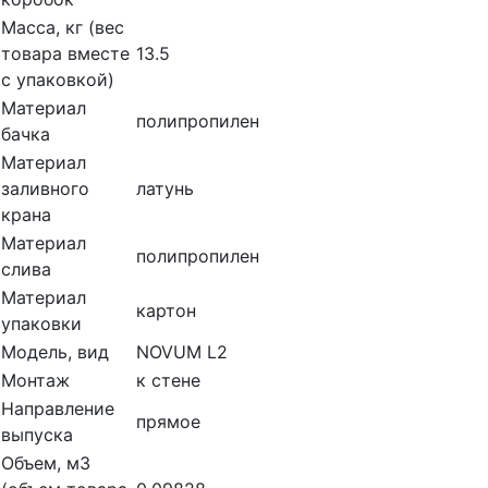
Масса, кг (вес
товара вместе
13.5
с упаковкой)
Материал
полипропилен
бачка
Материал
заливного
латунь
крана
Материал
полипропилен
слива
Материал
картон
упаковки
Модель, вид
NOVUM L2
Монтаж
к стене
Направление
прямое
выпуска
Объем, м3