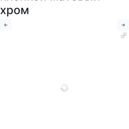
хром
←
→