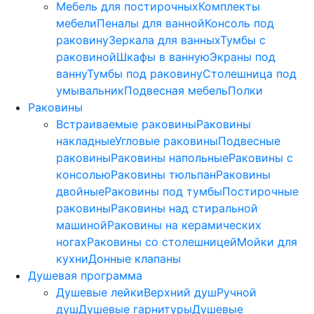
Мебель для постирочных
Комплекты
мебели
Пеналы для ванной
Консоль под
раковину
Зеркала для ванных
Тумбы с
раковиной
Шкафы в ванную
Экраны под
ванну
Тумбы под раковину
Столешница под
умывальник
Подвесная мебель
Полки
Раковины
Встраиваемые раковины
Раковины
накладные
Угловые раковины
Подвесные
раковины
Раковины напольные
Раковины с
консолью
Раковины тюльпан
Раковины
двойные
Раковины под тумбы
Постирочные
раковины
Раковины над стиральной
машиной
Раковины на керамических
ногах
Раковины со столешницей
Мойки для
кухни
Донные клапаны
Душевая программа
Душевые лейки
Верхний душ
Ручной
душ
Душевые гарнитуры
Душевые