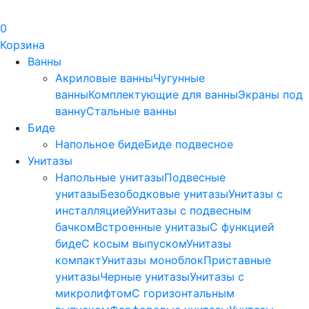
0
Корзина
Ванны
Акриловые ванны
Чугунные
ванны
Комплектующие для ванны
Экраны под
ванну
Стальные ванны
Биде
Напольное биде
Биде пoдвеснoе
Унитазы
Напольные унитазы
Подвесные
унитазы
Безободковые унитазы
Унитазы с
инсталляцией
Унитазы с подвесным
бачком
Встроенные унитазы
С функцией
биде
С косым выпуском
Унитазы
компакт
Унитазы моноблок
Приставные
унитазы
Черные унитазы
Унитазы с
микролифтом
C горизонтальным