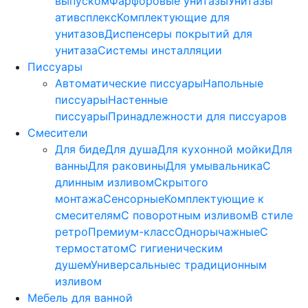
выпуском
Фарфоровые унитазы
Унитазы
ативсплекс
Комплектующие для
унитазов
Диспенсеры покрытий для
унитаза
Системы инсталляции
Писсуары
Автоматические писсуары
Напольные
писсуары
Настенные
писсуары
Принадлежности для писсуаров
Смесители
Для биде
Для душа
Для кухонной мойки
Для
ванны
Для раковины
Для умывальника
С
длинным изливом
Скрытого
монтажа
Сенсорные
Комплектующие к
смесителям
С поворотным изливом
В стиле
ретро
Премиум-класс
Однорычажные
С
термостатом
С гигиеническим
душем
Универсальные
с традиционным
изливом
Мебель для ванной