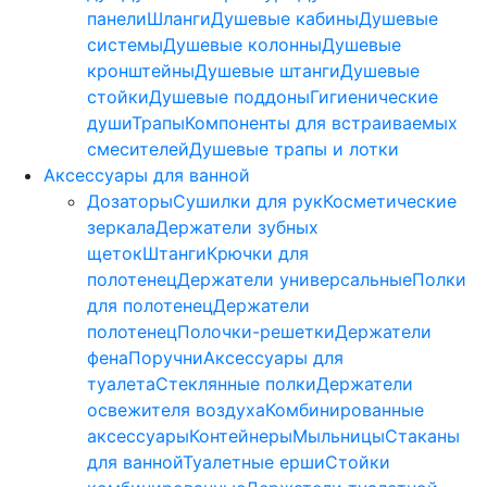
панели
Шланги
Душевые кабины
Душевые
системы
Душевые колонны
Душевые
кронштейны
Душевые штанги
Душевые
стойки
Душевые поддоны
Гигиенические
души
Трапы
Компоненты для встраиваемых
смесителей
Душевые трапы и лотки
Аксессуары для ванной
Дозаторы
Сушилки для рук
Косметические
зеркала
Держатели зубных
щеток
Штанги
Крючки для
полотенец
Держатели универсальные
Полки
для полотенец
Держатели
полотенец
Полочки-решетки
Держатели
фена
Поручни
Аксессуары для
туалета
Стеклянные полки
Держатели
освежителя воздуха
Комбинированные
аксессуары
Контейнеры
Мыльницы
Стаканы
для ванной
Туалетные ерши
Стойки