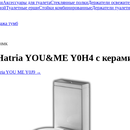
ни
Аксессуары для туалета
Стеклянные полки
Держатели освежите
ной
Туалетные ерши
Стойки комбинированные
Держатели туалет
ажа тумб
 Y0MK
 Hatria YOU&ME Y0H4 с кера
tria YOU ME Y0J9
→