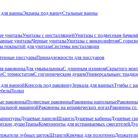
для ванны
Экраны под ванну
Стальные ванны
ые унитазы
Унитазы с инсталляцией
Унитазы с подвесным бачком
авные унитазы
Черные унитазы
Унитазы с микролифтом
C гориз
ы покрытий для унитаза
Системы инсталляции
тенные писсуары
Принадлежности для писсуаров
ля раковины
Для умывальника
С длинным изливом
Скрытого мон
е
С термостатом
С гигиеническим душем
Универсальные
с тради
 для ванной
Консоль под раковину
Зеркала для ванных
Тумбы с р
ебель
Полки
ые раковины
Подвесные раковины
Раковины напольные
Раковины
иральной машиной
Раковины на керамических ногах
Раковины со
гарнитуры
Душевые панели
Шланги
Душевые кабины
Душевые си
ческие души
Трапы
Компоненты для встраиваемых смесителей
Душ
ержатели зубных щеток
Штанги
Крючки для полотенец
Держатели