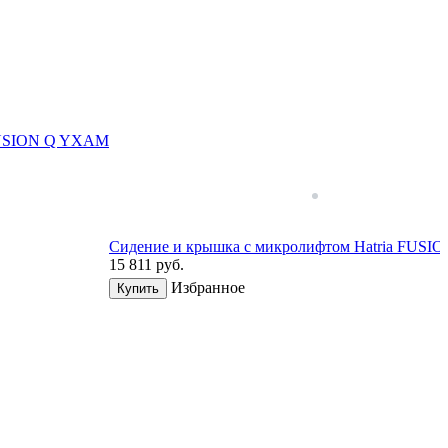
 FUSION Q YXAM
Сидение и крышка с микролифтом Hatria FUS
15 811
руб.
Избранное
Купить