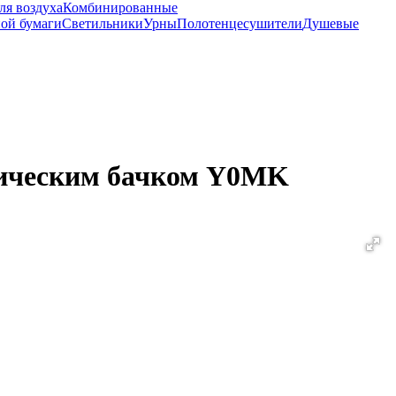
ля воздуха
Комбинированные
ной бумаги
Светильники
Урны
Полотенцесушители
Душевые
мическим бачком Y0MK