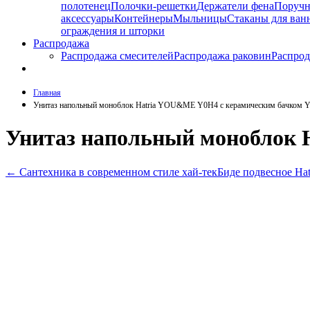
полотенец
Полочки-решетки
Держатели фена
Поруч
аксессуары
Контейнеры
Мыльницы
Стаканы для ван
ограждения и шторки
Распродажа
Распродажа смесителей
Распродажа раковин
Распрод
Главная
Унитаз напольный моноблок Hatria YOU&ME Y0H4 с керамическим бачком
Унитаз напольный моноблок
←
Сантехника в современном стиле хай-тек
Биде подвесное Ha