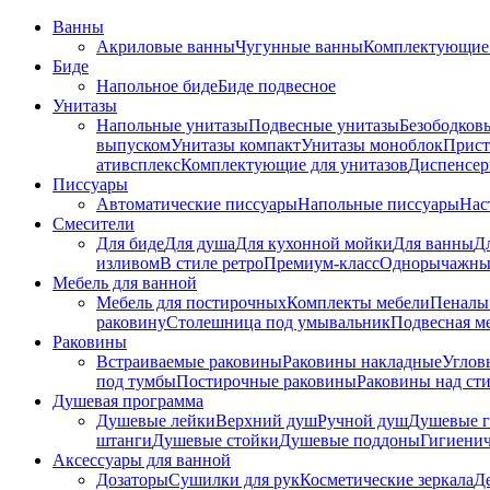
Ванны
Акриловые ванны
Чугунные ванны
Комплектующие 
Биде
Напольное биде
Биде пoдвеснoе
Унитазы
Напольные унитазы
Подвесные унитазы
Безободков
выпуском
Унитазы компакт
Унитазы моноблок
Прист
ативсплекс
Комплектующие для унитазов
Диспенсер
Писсуары
Автоматические писсуары
Напольные писсуары
Нас
Смесители
Для биде
Для душа
Для кухонной мойки
Для ванны
Д
изливом
В стиле ретро
Премиум-класс
Однорычажны
Мебель для ванной
Мебель для постирочных
Комплекты мебели
Пеналы
раковину
Столешница под умывальник
Подвесная м
Раковины
Встраиваемые раковины
Раковины накладные
Углов
под тумбы
Постирочные раковины
Раковины над ст
Душевая программа
Душевые лейки
Верхний душ
Ручной душ
Душевые 
штанги
Душевые стойки
Душевые поддоны
Гигиени
Аксессуары для ванной
Дозаторы
Сушилки для рук
Косметические зеркала
Д