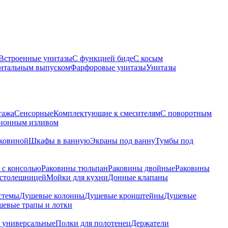
Встроенные унитазы
С функцией биде
С косым
онтальным выпуском
Фарфоровые унитазы
Унитазы
тажа
Сенсорные
Комплектующие к смесителям
С поворотным
ционным изливом
аковиной
Шкафы в ванную
Экраны под ванну
Тумбы под
 с консолью
Раковины тюльпан
Раковины двойные
Раковины
 столешницей
Мойки для кухни
Донные клапаны
стемы
Душевые колонны
Душевые кронштейны
Душевые
евые трапы и лотки
 универсальные
Полки для полотенец
Держатели