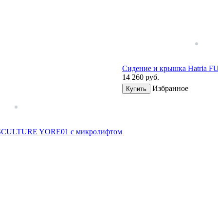
Сидение и крышка Hatria
14 260
руб.
Избранное
Купить
a SCULTURE YORE01 с микрoлифтoм