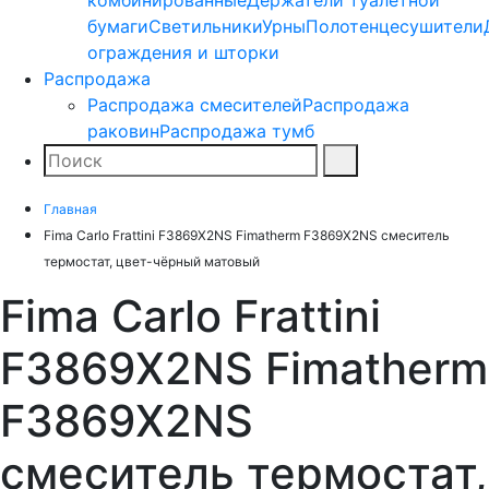
комбинированные
Держатели туалетной
бумаги
Светильники
Урны
Полотенцесушители
ограждения и шторки
Распродажа
Распродажа смесителей
Распродажа
раковин
Распродажа тумб
Поиск
Найти
Главная
Fima Carlo Frattini F3869X2NS Fimatherm F3869X2NS смеситель
термостат, цвет-чёрный матовый
Fima Carlo Frattini
F3869X2NS Fimatherm
F3869X2NS
смеситель термостат,