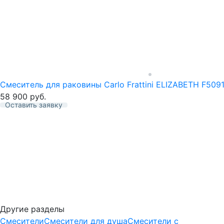
Смеситель для раковины Carlo Frattini ELIZABETH F5091
58 900
руб.
Оставить заявку
Избранное
Другие разделы
Смесители
Смесители для душа
Смесители с