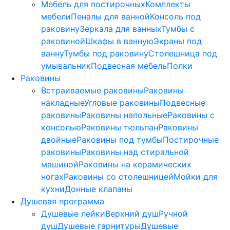
Мебель для постирочных
Комплекты
мебели
Пеналы для ванной
Консоль под
раковину
Зеркала для ванных
Тумбы с
раковиной
Шкафы в ванную
Экраны под
ванну
Тумбы под раковину
Столешница под
умывальник
Подвесная мебель
Полки
Раковины
Встраиваемые раковины
Раковины
накладные
Угловые раковины
Подвесные
раковины
Раковины напольные
Раковины с
консолью
Раковины тюльпан
Раковины
двойные
Раковины под тумбы
Постирочные
раковины
Раковины над стиральной
машиной
Раковины на керамических
ногах
Раковины со столешницей
Мойки для
кухни
Донные клапаны
Душевая программа
Душевые лейки
Верхний душ
Ручной
душ
Душевые гарнитуры
Душевые