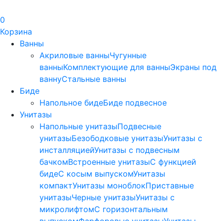
0
Корзина
Ванны
Акриловые ванны
Чугунные
ванны
Комплектующие для ванны
Экраны под
ванну
Стальные ванны
Биде
Напольное биде
Биде пoдвеснoе
Унитазы
Напольные унитазы
Подвесные
унитазы
Безободковые унитазы
Унитазы с
инсталляцией
Унитазы с подвесным
бачком
Встроенные унитазы
С функцией
биде
С косым выпуском
Унитазы
компакт
Унитазы моноблок
Приставные
унитазы
Черные унитазы
Унитазы с
микролифтом
C горизонтальным