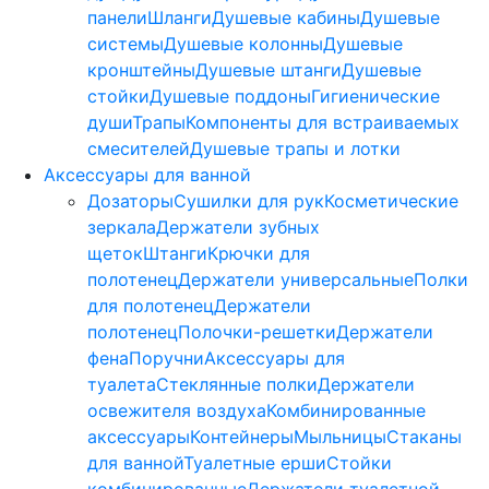
панели
Шланги
Душевые кабины
Душевые
системы
Душевые колонны
Душевые
кронштейны
Душевые штанги
Душевые
стойки
Душевые поддоны
Гигиенические
души
Трапы
Компоненты для встраиваемых
смесителей
Душевые трапы и лотки
Аксессуары для ванной
Дозаторы
Сушилки для рук
Косметические
зеркала
Держатели зубных
щеток
Штанги
Крючки для
полотенец
Держатели универсальные
Полки
для полотенец
Держатели
полотенец
Полочки-решетки
Держатели
фена
Поручни
Аксессуары для
туалета
Стеклянные полки
Держатели
освежителя воздуха
Комбинированные
аксессуары
Контейнеры
Мыльницы
Стаканы
для ванной
Туалетные ерши
Стойки