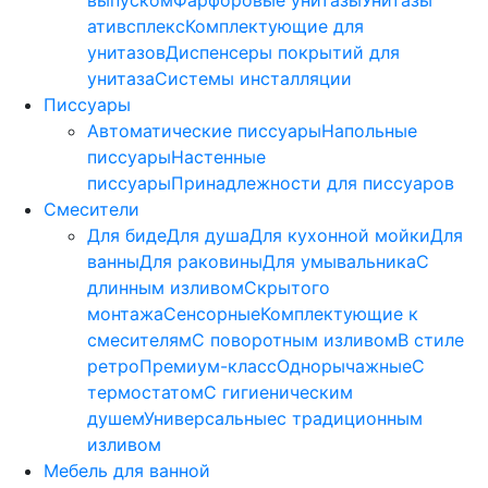
выпуском
Фарфоровые унитазы
Унитазы
ативсплекс
Комплектующие для
унитазов
Диспенсеры покрытий для
унитаза
Системы инсталляции
Писсуары
Автоматические писсуары
Напольные
писсуары
Настенные
писсуары
Принадлежности для писсуаров
Смесители
Для биде
Для душа
Для кухонной мойки
Для
ванны
Для раковины
Для умывальника
С
длинным изливом
Скрытого
монтажа
Сенсорные
Комплектующие к
смесителям
С поворотным изливом
В стиле
ретро
Премиум-класс
Однорычажные
С
термостатом
С гигиеническим
душем
Универсальные
с традиционным
изливом
Мебель для ванной