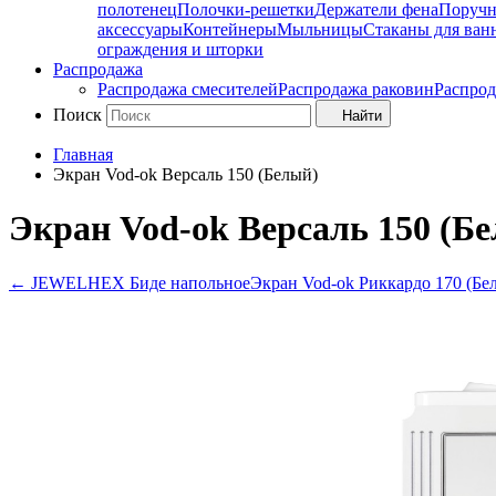
полотенец
Полочки-решетки
Держатели фена
Поруч
аксессуары
Контейнеры
Мыльницы
Стаканы для ван
ограждения и шторки
Распродажа
Распродажа смесителей
Распродажа раковин
Распрод
Поиск
Найти
Главная
Экран Vod-ok Версаль 150 (Белый)
Экран Vod-ok Версаль 150 (Б
←
JEWELHEX Биде напольное
Экран Vod-ok Риккардо 170 (Бе