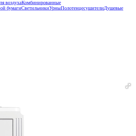
ля воздуха
Комбинированные
ной бумаги
Светильники
Урны
Полотенцесушители
Душевые