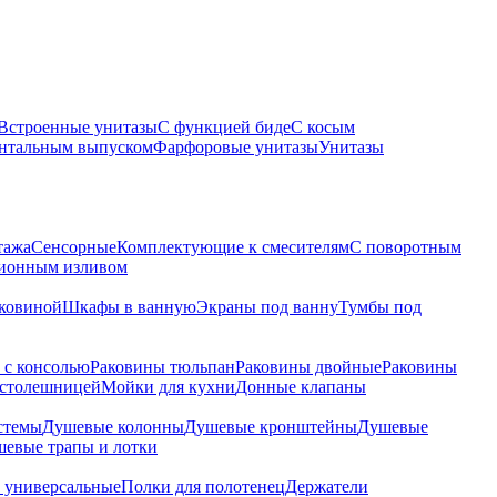
Встроенные унитазы
С функцией биде
С косым
онтальным выпуском
Фарфоровые унитазы
Унитазы
тажа
Сенсорные
Комплектующие к смесителям
С поворотным
ционным изливом
аковиной
Шкафы в ванную
Экраны под ванну
Тумбы под
 с консолью
Раковины тюльпан
Раковины двойные
Раковины
 столешницей
Мойки для кухни
Донные клапаны
стемы
Душевые колонны
Душевые кронштейны
Душевые
евые трапы и лотки
 универсальные
Полки для полотенец
Держатели