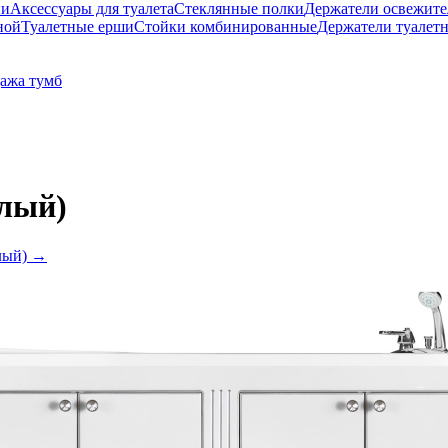
ни
Аксессуары для туалета
Стеклянные полки
Держатели освежите
ной
Туалетные ерши
Стойки комбинированные
Держатели туалет
ажа тумб
елый)
лый)
→