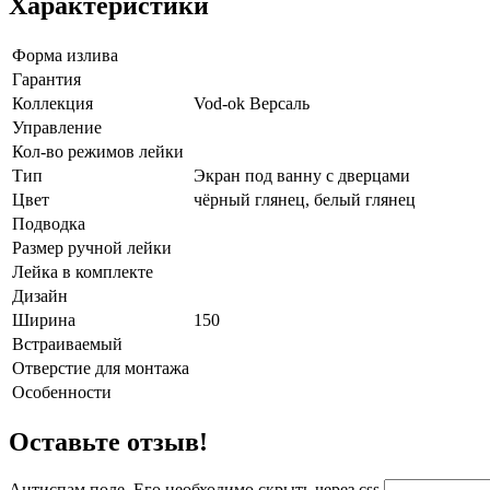
Характеристики
Форма излива
Гарантия
Коллекция
Vod-ok Версаль
Управление
Кол-во режимов лейки
Тип
Экран под ванну с дверцами
Цвет
чёрный глянец, белый глянец
Подводка
Размер ручной лейки
Лейка в комплекте
Дизайн
Ширина
150
Встраиваемый
Отверстие для монтажа
Особенности
Оставьте отзыв!
Антиспам поле. Его необходимо скрыть через css