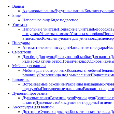
Ванны
Акриловые ванны
Чугунные ванны
Комплектующие 
Биде
Напольное биде
Биде пoдвеснoе
Унитазы
Напольные унитазы
Подвесные унитазы
Безободков
выпуском
Унитазы компакт
Унитазы моноблок
Прист
ативсплекс
Комплектующие для унитазов
Диспенсер
Писсуары
Автоматические писсуары
Напольные писсуары
Нас
Смесители
Для биде
Для душа
Для кухонной мойки
Для ванны
Д
изливом
В стиле ретро
Премиум-класс
Однорычажны
Мебель для ванной
Мебель для постирочных
Комплекты мебели
Пеналы
раковину
Столешница под умывальник
Подвесная м
Раковины
Встраиваемые раковины
Раковины накладные
Углов
под тумбы
Постирочные раковины
Раковины над ст
Душевая программа
Душевые лейки
Верхний душ
Ручной душ
Душевые 
штанги
Душевые стойки
Душевые поддоны
Гигиени
Аксессуары для ванной
Дозаторы
Сушилки для рук
Косметические зеркала
Д