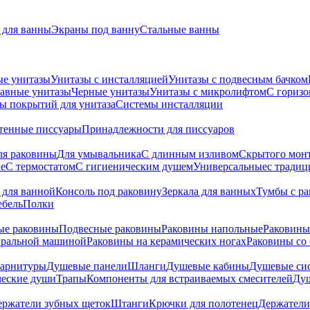
для ванны
Экраны под ванну
Стальные ванны
ые унитазы
Унитазы с инсталляцией
Унитазы с подвесным бачком
авные унитазы
Черные унитазы
Унитазы с микролифтом
C гориз
ы покрытий для унитаза
Системы инсталляции
тенные писсуары
Принадлежности для писсуаров
ля раковины
Для умывальника
С длинным изливом
Скрытого мон
е
С термостатом
С гигиеническим душем
Универсальные
с тради
 для ванной
Консоль под раковину
Зеркала для ванных
Тумбы с р
ебель
Полки
ые раковины
Подвесные раковины
Раковины напольные
Раковины
иральной машиной
Раковины на керамических ногах
Раковины со
гарнитуры
Душевые панели
Шланги
Душевые кабины
Душевые си
ческие души
Трапы
Компоненты для встраиваемых смесителей
Душ
ержатели зубных щеток
Штанги
Крючки для полотенец
Держатели