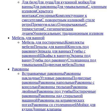
Для биде
Для душа
Для кухонной мойки
Для
ванны
Для раковины
Для умывальника
С длинным
изливом
Скрытого
монтажа
Сенсорные
Комплектующие к
смесителям
С поворотным изливом
В стиле
ретро
Премиум-класс
Однорычажные
С
термостатом
С гигиеническим
душем
Универсальные
с традиционным изливом
Мебель для ванной
Мебель для постирочных
Комплекты
мебели
Пеналы для ванной
Консоль под
раковину
Зеркала для ванных
Тумбы с
раковиной
Шкафы в ванную
Экраны под
ванну
Тумбы под раковину
Столешница под
умывальник
Подвесная мебель
Полки
Раковины
Встраиваемые раковины
Раковины
накладные
Угловые раковины
Подвесные
раковины
Раковины напольные
Раковины с
консолью
Раковины тюльпан
Раковины
двойные
Раковины под тумбы
Постирочные
раковины
Раковины над стиральной
машиной
Раковины на керамических
ногах
Раковины со столешницей
Мойки для
кухни
Донные клапаны