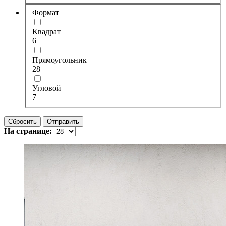
Формат
Квадрат
6
Прямоугольник
28
Угловой
7
Сбросить
Отправить
На странице: