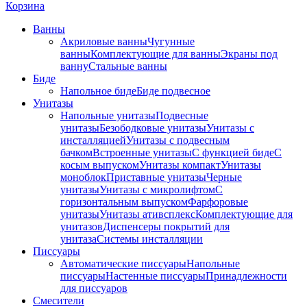
Корзина
Ванны
Акриловые ванны
Чугунные
ванны
Комплектующие для ванны
Экраны под
ванну
Стальные ванны
Биде
Напольное биде
Биде пoдвеснoе
Унитазы
Напольные унитазы
Подвесные
унитазы
Безободковые унитазы
Унитазы с
инсталляцией
Унитазы с подвесным
бачком
Встроенные унитазы
С функцией биде
С
косым выпуском
Унитазы компакт
Унитазы
моноблок
Приставные унитазы
Черные
унитазы
Унитазы с микролифтом
C
горизонтальным выпуском
Фарфоровые
унитазы
Унитазы ативсплекс
Комплектующие для
унитазов
Диспенсеры покрытий для
унитаза
Системы инсталляции
Писсуары
Автоматические писсуары
Напольные
писсуары
Настенные писсуары
Принадлежности
для писсуаров
Смесители