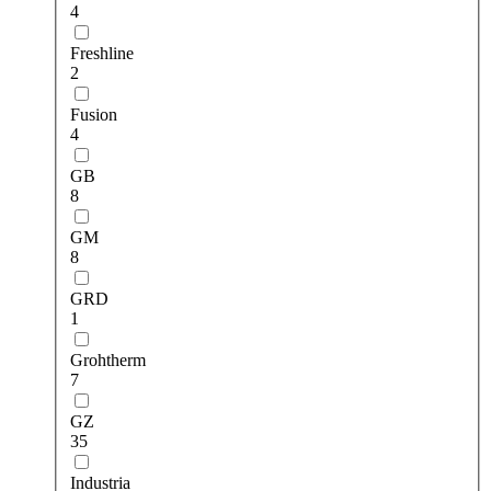
4
Freshline
2
Fusion
4
GB
8
GM
8
GRD
1
Grohtherm
7
GZ
35
Industria