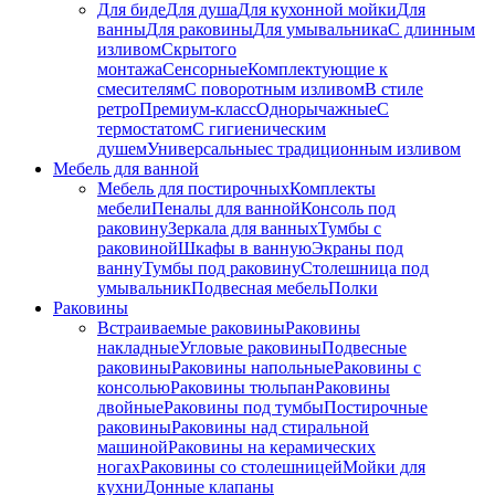
Для биде
Для душа
Для кухонной мойки
Для
ванны
Для раковины
Для умывальника
С длинным
изливом
Скрытого
монтажа
Сенсорные
Комплектующие к
смесителям
С поворотным изливом
В стиле
ретро
Премиум-класс
Однорычажные
С
термостатом
С гигиеническим
душем
Универсальные
с традиционным изливом
Мебель для ванной
Мебель для постирочных
Комплекты
мебели
Пеналы для ванной
Консоль под
раковину
Зеркала для ванных
Тумбы с
раковиной
Шкафы в ванную
Экраны под
ванну
Тумбы под раковину
Столешница под
умывальник
Подвесная мебель
Полки
Раковины
Встраиваемые раковины
Раковины
накладные
Угловые раковины
Подвесные
раковины
Раковины напольные
Раковины с
консолью
Раковины тюльпан
Раковины
двойные
Раковины под тумбы
Постирочные
раковины
Раковины над стиральной
машиной
Раковины на керамических
ногах
Раковины со столешницей
Мойки для
кухни
Донные клапаны