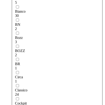
5
Bianco
30
BN
2
Bozz
3
BOZZ
2
BR
1
Circa
1
Classico
24
Cockpit