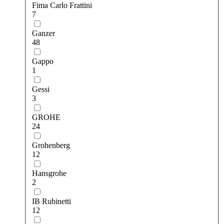
Fima Carlo Frattini
7
Ganzer
48
Gappo
1
Gessi
3
GROHE
24
Grohenberg
12
Hansgrohe
2
IB Rubinetti
12