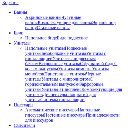
Корзина
Ванны
Акриловые ванны
Чугунные
ванны
Комплектующие для ванны
Экраны под
ванну
Стальные ванны
Биде
Напольное биде
Биде пoдвеснoе
Унитазы
Напольные унитазы
Подвесные
унитазы
Безободковые унитазы
Унитазы с
инсталляцией
Унитазы с подвесным
бачком
Встроенные унитазы
С функцией биде
С
косым выпуском
Унитазы компакт
Унитазы
моноблок
Приставные унитазы
Черные
унитазы
Унитазы с микролифтом
C
горизонтальным выпуском
Фарфоровые
унитазы
Унитазы ативсплекс
Комплектующие для
унитазов
Диспенсеры покрытий для
унитаза
Системы инсталляции
Писсуары
Автоматические писсуары
Напольные
писсуары
Настенные писсуары
Принадлежности
для писсуаров
Смесители