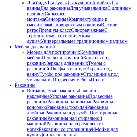
Для биде
Для душа
Для кухонной мойки
Для
ванны
Для раковины
Для умывальника
С длинным
изливом
Скрытого
монтажа
Сенсорные
Комплектующие к
смесителям
С поворотным изливом
В стиле
ретро
Премиум-класс
Однорычажные
С
термостатом
С гигиеническим
душем
Универсальные
с традиционным изливом
Мебель для ванной
Мебель для постирочных
Комплекты
мебели
Пеналы для ванной
Консоль под
раковину
Зеркала для ванных
Тумбы с
раковиной
Шкафы в ванную
Экраны под
ванну
Тумбы под раковину
Столешница под
умывальник
Подвесная мебель
Полки
Раковины
Встраиваемые раковины
Раковины
накладные
Угловые раковины
Подвесные
раковины
Раковины напольные
Раковины с
консолью
Раковины тюльпан
Раковины
двойные
Раковины под тумбы
Постирочные
раковины
Раковины над стиральной
машиной
Раковины на керамических
ногах
Раковины со столешницей
Мойки для
кухни
Донные клапаны