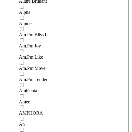
Allure Brilliant
Alpha
Alpine
Am.Pm Bliss L
Am.Pm Joy
Am.Pm Like
Am.Pm Move
Am.Pm Tender
Ambienta
Ameo
AMPHORA
An