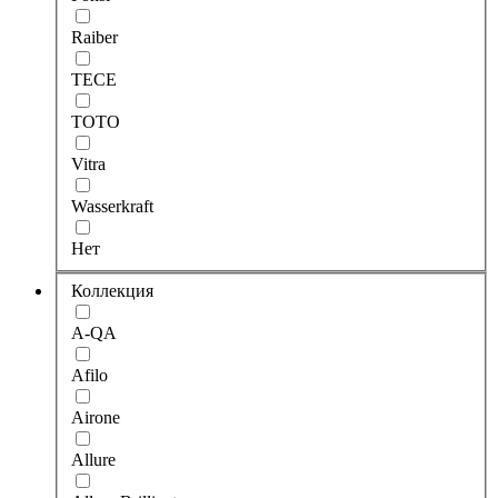
Raiber
TECE
TOTO
Vitra
Wasserkraft
Нет
Коллекция
A-QA
Afilo
Airone
Allure