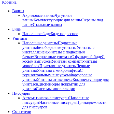
Корзина
Ванны
Акриловые ванны
Чугунные
ванны
Комплектующие для ванны
Экраны под
ванну
Стальные ванны
Биде
Напольное биде
Биде пoдвеснoе
Унитазы
Напольные унитазы
Подвесные
унитазы
Безободковые унитазы
Унитазы с
инсталляцией
Унитазы с подвесным
бачком
Встроенные унитазы
С функцией биде
С
косым выпуском
Унитазы компакт
Унитазы
моноблок
Приставные унитазы
Черные
унитазы
Унитазы с микролифтом
C
горизонтальным выпуском
Фарфоровые
унитазы
Унитазы ативсплекс
Комплектующие для
унитазов
Диспенсеры покрытий для
унитаза
Системы инсталляции
Писсуары
Автоматические писсуары
Напольные
писсуары
Настенные писсуары
Принадлежности
для писсуаров
Смесители