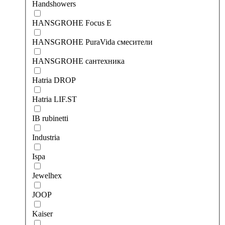
Handshowers
HANSGROHE Focus E
HANSGROHE PuraVida смесители
HANSGROHE сантехника
Hatria DROP
Hatria LIF.ST
IB rubinetti
Industria
Ispa
Jewelhex
JOOP
Kaiser