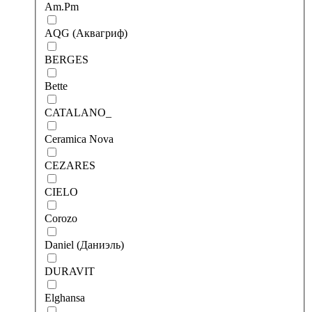
Am.Pm
AQG (Аквагриф)
BERGES
Bette
CATALANO_
Ceramica Nova
CEZARES
CIELO
Corozo
Daniel (Даниэль)
DURAVIT
Elghansa