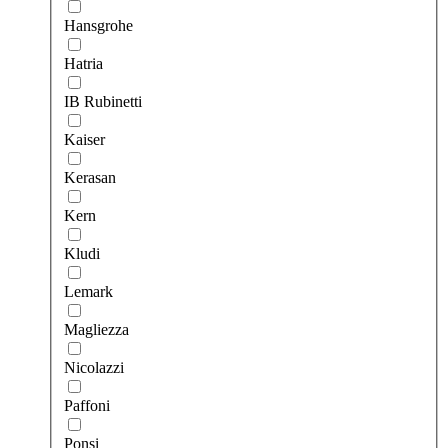
Hansgrohe
Hatria
IB Rubinetti
Kaiser
Kerasan
Kern
Kludi
Lemark
Magliezza
Nicolazzi
Paffoni
Ponsi