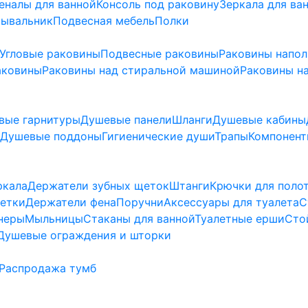
еналы для ванной
Консоль под раковину
Зеркала для ва
мывальник
Подвесная мебель
Полки
Угловые раковины
Подвесные раковины
Раковины напо
аковины
Раковины над стиральной машиной
Раковины на
вые гарнитуры
Душевые панели
Шланги
Душевые кабины
Душевые поддоны
Гигиенические души
Трапы
Компонент
ркала
Держатели зубных щеток
Штанги
Крючки для поло
етки
Держатели фена
Поручни
Аксессуары для туалета
С
неры
Мыльницы
Стаканы для ванной
Туалетные ерши
Сто
Душевые ограждения и шторки
Распродажа тумб