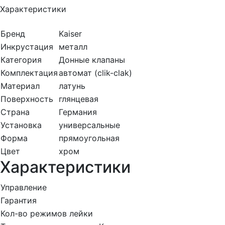
Характеристики
Бренд
Kaiser
Инкрустация
металл
Категория
Донные клапаны
Комплектация
автомат (clik-clak)
Материал
латунь
Поверхность
глянцевая
Страна
Германия
Установка
универсальные
Форма
прямоугольная
Цвет
хром
Характеристики
Управление
Гарантия
Кол-во режимов лейки