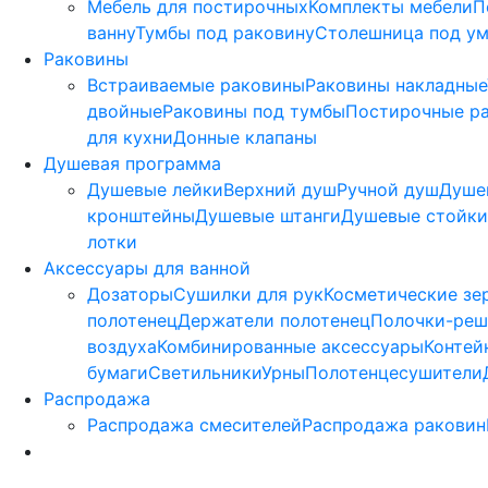
Мебель для постирочных
Комплекты мебели
П
ванну
Тумбы под раковину
Столешница под у
Раковины
Встраиваемые раковины
Раковины накладные
двойные
Раковины под тумбы
Постирочные р
для кухни
Донные клапаны
Душевая программа
Душевые лейки
Верхний душ
Ручной душ
Душе
кронштейны
Душевые штанги
Душевые стойки
лотки
Аксессуары для ванной
Дозаторы
Сушилки для рук
Косметические зе
полотенец
Держатели полотенец
Полочки-реш
воздуха
Комбинированные аксессуары
Контей
бумаги
Светильники
Урны
Полотенцесушители
Распродажа
Распродажа смесителей
Распродажа раковин