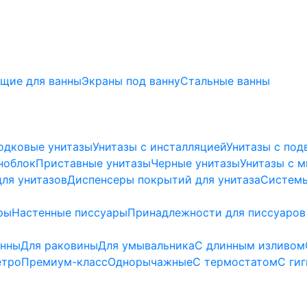
щие для ванны
Экраны под ванну
Стальные ванны
одковые унитазы
Унитазы с инсталляцией
Унитазы с под
ноблок
Приставные унитазы
Черные унитазы
Унитазы с 
ля унитазов
Диспенсеры покрытий для унитаза
Системы
ры
Настенные писсуары
Принадлежности для писсуаров
анны
Для раковины
Для умывальника
С длинным изливом
етро
Премиум-класс
Однорычажные
С термостатом
С ги