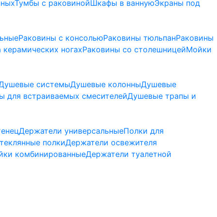
нных
Тумбы с раковиной
Шкафы в ванную
Экраны под
льные
Раковины с консолью
Раковины тюльпан
Раковины
 керамических ногах
Раковины со столешницей
Мойки
Душевые системы
Душевые колонны
Душевые
ы для встраиваемых смесителей
Душевые трапы и
тенец
Держатели универсальные
Полки для
теклянные полки
Держатели освежителя
йки комбинированные
Держатели туалетной