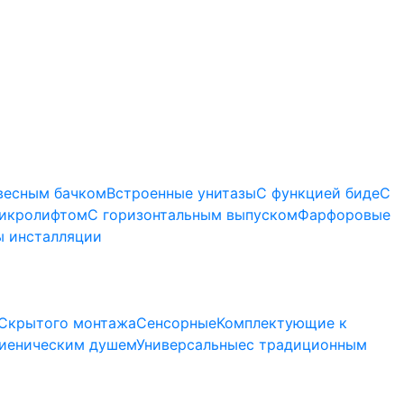
весным бачком
Встроенные унитазы
С функцией биде
С
микролифтом
C горизонтальным выпуском
Фарфоровые
 инсталляции
Скрытого монтажа
Сенсорные
Комплектующие к
гиеническим душем
Универсальные
с традиционным