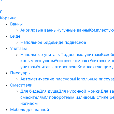
0
Корзина
Ванны
Акриловые ванны
Чугунные ванны
Комплектую
Биде
Напольное биде
Биде пoдвеснoе
Унитазы
Напольные унитазы
Подвесные унитазы
Безоб
косым выпуском
Унитазы компакт
Унитазы мо
унитазы
Унитазы ативсплекс
Комплектующие д
Писсуары
Автоматические писсуары
Напольные писсуа
Смесители
Для биде
Для душа
Для кухонной мойки
Для в
смесителям
С поворотным изливом
В стиле р
изливом
Мебель для ванной