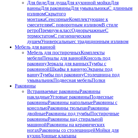
Для биде
Для душа
Для кухонной мойки
Для
ванны
Для раковины
Для умывальника
С длинным
изливом
Скрытого
монтажа
Сенсорные
Комплектующие к
смесителям
С поворотным изливом
В стиле
ретро
Премиум-класс
Однорычажные
С
термостатом
С гигиеническим
душем
Универсальные
с традиционным изливом
Мебель для ванной
Мебель для постирочных
Комплекты
мебели
Пеналы для ванной
Консоль под
раковину
Зеркала для ванных
Тумбы с
раковиной
Шкафы в ванную
Экраны под
ванну
Тумбы под раковину
Столешница под
умывальник
Подвесная мебель
Полки
Раковины
Встраиваемые раковины
Раковины
накладные
Угловые раковины
Подвесные
раковины
Раковины напольные
Раковины с
консолью
Раковины тюльпан
Раковины
двойные
Раковины под тумбы
Постирочные
раковины
Раковины над стиральной
машиной
Раковины на керамических
ногах
Раковины со столешницей
Мойки для
кухни
Донные клапаны