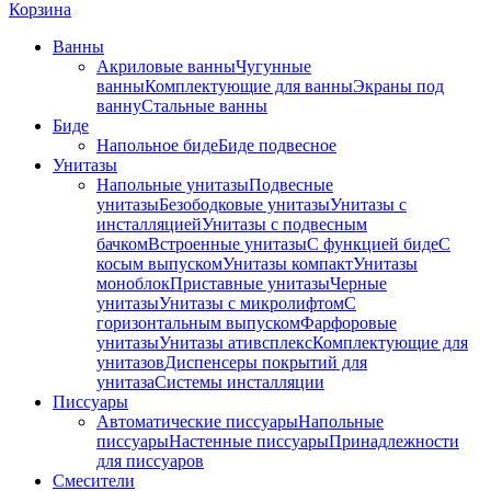
Корзина
Ванны
Акриловые ванны
Чугунные
ванны
Комплектующие для ванны
Экраны под
ванну
Стальные ванны
Биде
Напольное биде
Биде пoдвеснoе
Унитазы
Напольные унитазы
Подвесные
унитазы
Безободковые унитазы
Унитазы с
инсталляцией
Унитазы с подвесным
бачком
Встроенные унитазы
С функцией биде
С
косым выпуском
Унитазы компакт
Унитазы
моноблок
Приставные унитазы
Черные
унитазы
Унитазы с микролифтом
C
горизонтальным выпуском
Фарфоровые
унитазы
Унитазы ативсплекс
Комплектующие для
унитазов
Диспенсеры покрытий для
унитаза
Системы инсталляции
Писсуары
Автоматические писсуары
Напольные
писсуары
Настенные писсуары
Принадлежности
для писсуаров
Смесители