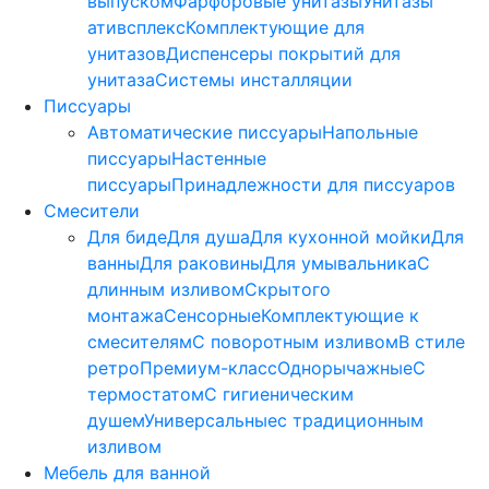
выпуском
Фарфоровые унитазы
Унитазы
ативсплекс
Комплектующие для
унитазов
Диспенсеры покрытий для
унитаза
Системы инсталляции
Писсуары
Автоматические писсуары
Напольные
писсуары
Настенные
писсуары
Принадлежности для писсуаров
Смесители
Для биде
Для душа
Для кухонной мойки
Для
ванны
Для раковины
Для умывальника
С
длинным изливом
Скрытого
монтажа
Сенсорные
Комплектующие к
смесителям
С поворотным изливом
В стиле
ретро
Премиум-класс
Однорычажные
С
термостатом
С гигиеническим
душем
Универсальные
с традиционным
изливом
Мебель для ванной