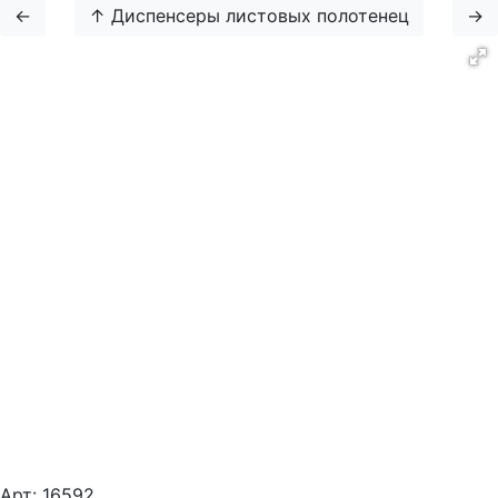
←
↑ Диспенсеры листовых полотенец
→
Арт:
16592