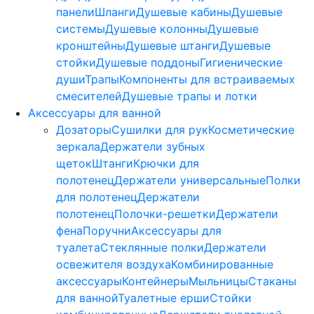
панели
Шланги
Душевые кабины
Душевые
системы
Душевые колонны
Душевые
кронштейны
Душевые штанги
Душевые
стойки
Душевые поддоны
Гигиенические
души
Трапы
Компоненты для встраиваемых
смесителей
Душевые трапы и лотки
Аксессуары для ванной
Дозаторы
Сушилки для рук
Косметические
зеркала
Держатели зубных
щеток
Штанги
Крючки для
полотенец
Держатели универсальные
Полки
для полотенец
Держатели
полотенец
Полочки-решетки
Держатели
фена
Поручни
Аксессуары для
туалета
Стеклянные полки
Держатели
освежителя воздуха
Комбинированные
аксессуары
Контейнеры
Мыльницы
Стаканы
для ванной
Туалетные ерши
Стойки