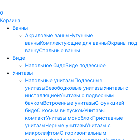
0
Корзина
Ванны
Акриловые ванны
Чугунные
ванны
Комплектующие для ванны
Экраны под
ванну
Стальные ванны
Биде
Напольное биде
Биде пoдвеснoе
Унитазы
Напольные унитазы
Подвесные
унитазы
Безободковые унитазы
Унитазы с
инсталляцией
Унитазы с подвесным
бачком
Встроенные унитазы
С функцией
биде
С косым выпуском
Унитазы
компакт
Унитазы моноблок
Приставные
унитазы
Черные унитазы
Унитазы с
микролифтом
C горизонтальным