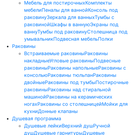
Мебель для постирочных
Комплекты
мебели
Пеналы для ванной
Консоль под
раковину
Зеркала для ванных
Тумбы с
раковиной
Шкафы в ванную
Экраны под
ванну
Тумбы под раковину
Столешница под
умывальник
Подвесная мебель
Полки
Раковины
Встраиваемые раковины
Раковины
накладные
Угловые раковины
Подвесные
раковины
Раковины напольные
Раковины с
консолью
Раковины тюльпан
Раковины
двойные
Раковины под тумбы
Постирочные
раковины
Раковины над стиральной
машиной
Раковины на керамических
ногах
Раковины со столешницей
Мойки для
кухни
Донные клапаны
Душевая программа
Душевые лейки
Верхний душ
Ручной
душ
Душевые гарнитуры
Душевые