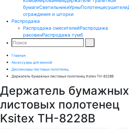
комбинированные
Держатели туалетной
бумаги
Светильники
Урны
Полотенцесушители
ограждения и шторки
Распродажа
Распродажа смесителей
Распродажа
раковин
Распродажа тумб
Поиск
Найти
Главная
Аксессуары для ванной
Диспенсеры листовых полотенец
Держатель бумажных листовых полотенец Ksitex TH-8228B
Держатель бумажных
листовых полотенец
Ksitex TH-8228B