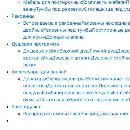
Мебель для постирочных
Комплекты мебели
П
ванну
Тумбы под раковину
Столешница под у
Раковины
Встраиваемые раковины
Раковины накладные
двойные
Раковины под тумбы
Постирочные р
для кухни
Донные клапаны
Душевая программа
Душевые лейки
Верхний душ
Ручной душ
Душе
кронштейны
Душевые штанги
Душевые стойки
лотки
Аксессуары для ванной
Дозаторы
Сушилки для рук
Косметические зе
полотенец
Держатели полотенец
Полочки-реш
воздуха
Комбинированные аксессуары
Контей
бумаги
Светильники
Урны
Полотенцесушители
Распродажа
Распродажа смесителей
Распродажа раковин