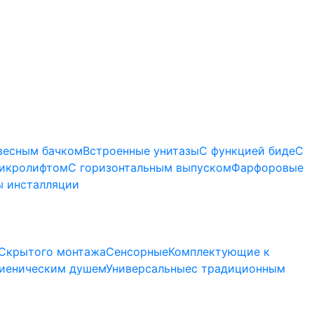
весным бачком
Встроенные унитазы
С функцией биде
С
микролифтом
C горизонтальным выпуском
Фарфоровые
 инсталляции
Скрытого монтажа
Сенсорные
Комплектующие к
гиеническим душем
Универсальные
с традиционным