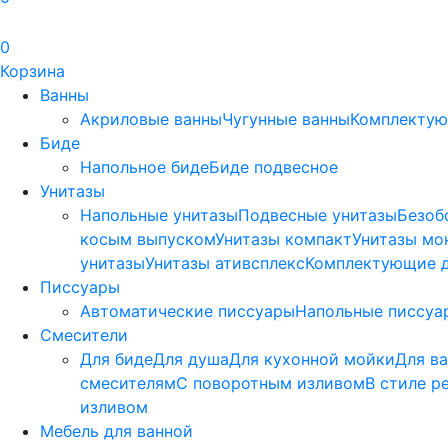
0
Корзина
Ванны
Акриловые ванны
Чугунные ванны
Комплектую
Биде
Напольное биде
Биде пoдвеснoе
Унитазы
Напольные унитазы
Подвесные унитазы
Безоб
косым выпуском
Унитазы компакт
Унитазы мо
унитазы
Унитазы ативсплекс
Комплектующие д
Писсуары
Автоматические писсуары
Напольные писсуа
Смесители
Для биде
Для душа
Для кухонной мойки
Для в
смесителям
С поворотным изливом
В стиле р
изливом
Мебель для ванной