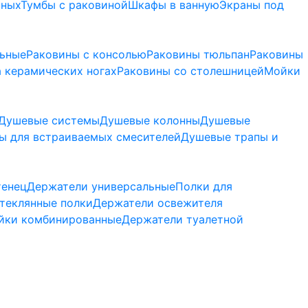
нных
Тумбы с раковиной
Шкафы в ванную
Экраны под
льные
Раковины с консолью
Раковины тюльпан
Раковины
 керамических ногах
Раковины со столешницей
Мойки
Душевые системы
Душевые колонны
Душевые
ы для встраиваемых смесителей
Душевые трапы и
тенец
Держатели универсальные
Полки для
теклянные полки
Держатели освежителя
йки комбинированные
Держатели туалетной