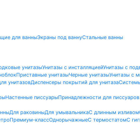
щие для ванны
Экраны под ванну
Стальные ванны
одковые унитазы
Унитазы с инсталляцией
Унитазы с под
ноблок
Приставные унитазы
Черные унитазы
Унитазы с 
ля унитазов
Диспенсеры покрытий для унитаза
Системы
ры
Настенные писсуары
Принадлежности для писсуаров
анны
Для раковины
Для умывальника
С длинным изливом
етро
Премиум-класс
Однорычажные
С термостатом
С ги