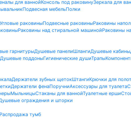
еналы для ванной
Консоль под раковину
Зеркала для ва
мывальник
Подвесная мебель
Полки
Угловые раковины
Подвесные раковины
Раковины напо
аковины
Раковины над стиральной машиной
Раковины на
вые гарнитуры
Душевые панели
Шланги
Душевые кабины
Душевые поддоны
Гигиенические души
Трапы
Компонент
ркала
Держатели зубных щеток
Штанги
Крючки для поло
етки
Держатели фена
Поручни
Аксессуары для туалета
С
неры
Мыльницы
Стаканы для ванной
Туалетные ерши
Сто
Душевые ограждения и шторки
Распродажа тумб