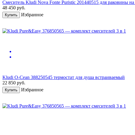
Смеситель Kludi Nova Fonte Puristic 201440515 для раковины на
48 450
руб.
Избранное
Купить
Kludi O-Cean 388250545 термостат для душа встраиваемый
22 850
руб.
Избранное
Купить