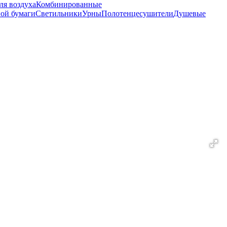
ля воздуха
Комбинированные
ной бумаги
Светильники
Урны
Полотенцесушители
Душевые