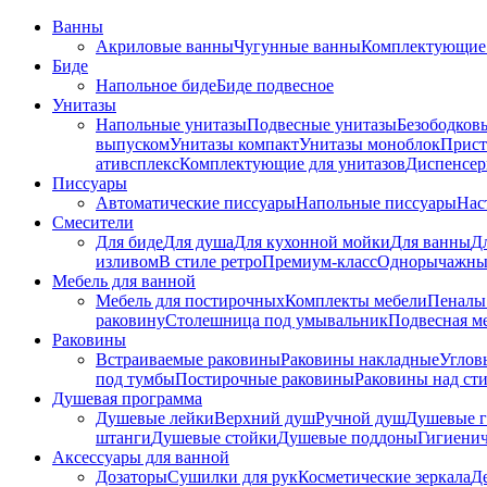
Ванны
Акриловые ванны
Чугунные ванны
Комплектующие 
Биде
Напольное биде
Биде пoдвеснoе
Унитазы
Напольные унитазы
Подвесные унитазы
Безободков
выпуском
Унитазы компакт
Унитазы моноблок
Прист
ативсплекс
Комплектующие для унитазов
Диспенсер
Писсуары
Автоматические писсуары
Напольные писсуары
Нас
Смесители
Для биде
Для душа
Для кухонной мойки
Для ванны
Д
изливом
В стиле ретро
Премиум-класс
Однорычажны
Мебель для ванной
Мебель для постирочных
Комплекты мебели
Пеналы
раковину
Столешница под умывальник
Подвесная м
Раковины
Встраиваемые раковины
Раковины накладные
Углов
под тумбы
Постирочные раковины
Раковины над ст
Душевая программа
Душевые лейки
Верхний душ
Ручной душ
Душевые 
штанги
Душевые стойки
Душевые поддоны
Гигиени
Аксессуары для ванной
Дозаторы
Сушилки для рук
Косметические зеркала
Д