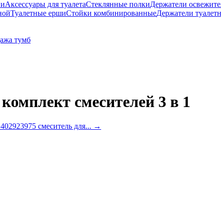
ни
Аксессуары для туалета
Стеклянные полки
Держатели освежите
ной
Туалетные ерши
Стойки комбинированные
Держатели туалет
ажа тумб
комплект смесителей 3 в 1
 402923975 смеситель для...
→