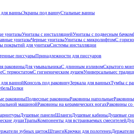
для ванны
Экраны под ванну
Стальные ванны
ые унитазы
Унитазы с инсталляцией
Унитазы с подвесным бачком
авные унитазы
Черные унитазы
Унитазы с микролифтом
C гориз
ы покрытий для унитаза
Системы инсталляции
тенные писсуары
Принадлежности для писсуаров
ля раковины
Для умывальника
С длинным изливом
Скрытого мон
е
С термостатом
С гигиеническим душем
Универсальные
с тради
 для ванной
Консоль под раковину
Зеркала для ванных
Тумбы с р
ебель
Полки
ые раковины
Подвесные раковины
Раковины напольные
Раковины
иральной машиной
Раковины на керамических ногах
Раковины со
гарнитуры
Душевые панели
Шланги
Душевые кабины
Душевые си
ческие души
Трапы
Компоненты для встраиваемых смесителей
Душ
ержатели зубных щеток
Штанги
Крючки для полотенец
Держатели