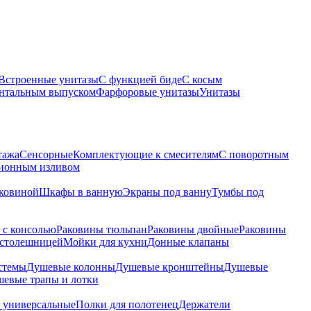
Встроенные унитазы
С функцией биде
С косым
онтальным выпуском
Фарфоровые унитазы
Унитазы
тажа
Сенсорные
Комплектующие к смесителям
С поворотным
ционным изливом
аковиной
Шкафы в ванную
Экраны под ванну
Тумбы под
 с консолью
Раковины тюльпан
Раковины двойные
Раковины
 столешницей
Мойки для кухни
Донные клапаны
стемы
Душевые колонны
Душевые кронштейны
Душевые
евые трапы и лотки
 универсальные
Полки для полотенец
Держатели