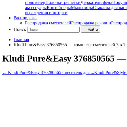
полотенец
Полочки-решетки
Держатели фена
Поруч
аксессуары
Контейнеры
Мыльницы
Стаканы для ван
ограждения и шторки
Распродажа
Распродажа смесителей
Распродажа раковин
Распрод
Поиск
Найти
Главная
Kludi Pure&Easy 376850565 — комплект смесителей 3 в 1
Kludi Pure&Easy 376850565 — 
←
Kludi Pure&Easy 370280565 смеситель для ...
Kludi Pure&Style