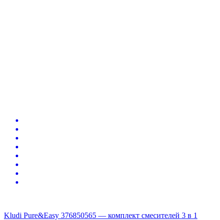
Kludi Pure&Easy 376850565 — комплект смесителей 3 в 1