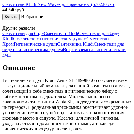
Смеситель Kludi New Waves для раковины (570230575)
44 540
руб.
Избранное
Купить
Другие разделы
Смесители для биде
Смесители Kludi
Смесители для биде
Kludi
Смесители с гигиеническим душем
Смесители
Хром
Гигиенические души
Сантехника Kludi
Смесители для
биде с гигиеническим душем
Встраиваемый гигиенический
душ
Описание
Гигиенический душ Kludi Zenta SL 489980565 со смесителем
— функциональный комплект для ванной комнаты и санузла,
сочетающий в себе смеситель и гигиеническую лейку с
гибким шлангом и держателем. Модель выполнена в
лаконичном стиле линии Zenta SL, подходит для современных
интерьеров. Продуманная эргономика обеспечивает удобное
управление температурой воды, а компактная конструкция
экономит место в санузле. Идеален для личной гигиены,
ухода за детьми и домашними животными, а также для
гигиенических процедур после туалета.