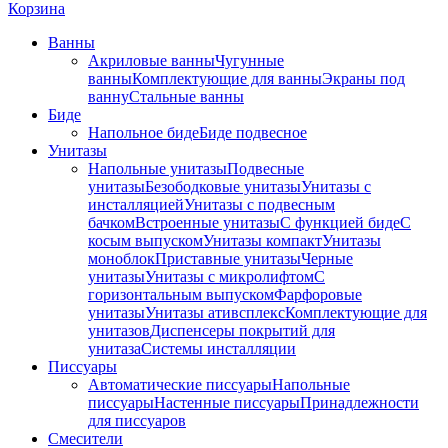
Корзина
Ванны
Акриловые ванны
Чугунные
ванны
Комплектующие для ванны
Экраны под
ванну
Стальные ванны
Биде
Напольное биде
Биде пoдвеснoе
Унитазы
Напольные унитазы
Подвесные
унитазы
Безободковые унитазы
Унитазы с
инсталляцией
Унитазы с подвесным
бачком
Встроенные унитазы
С функцией биде
С
косым выпуском
Унитазы компакт
Унитазы
моноблок
Приставные унитазы
Черные
унитазы
Унитазы с микролифтом
C
горизонтальным выпуском
Фарфоровые
унитазы
Унитазы ативсплекс
Комплектующие для
унитазов
Диспенсеры покрытий для
унитаза
Системы инсталляции
Писсуары
Автоматические писсуары
Напольные
писсуары
Настенные писсуары
Принадлежности
для писсуаров
Смесители