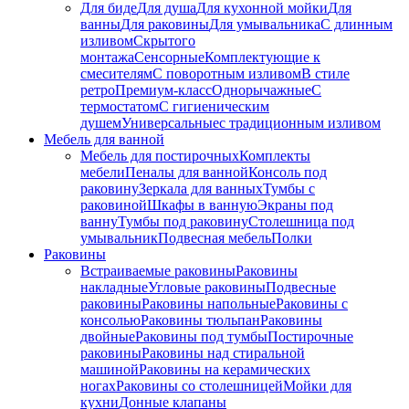
Для биде
Для душа
Для кухонной мойки
Для
ванны
Для раковины
Для умывальника
С длинным
изливом
Скрытого
монтажа
Сенсорные
Комплектующие к
смесителям
С поворотным изливом
В стиле
ретро
Премиум-класс
Однорычажные
С
термостатом
С гигиеническим
душем
Универсальные
с традиционным изливом
Мебель для ванной
Мебель для постирочных
Комплекты
мебели
Пеналы для ванной
Консоль под
раковину
Зеркала для ванных
Тумбы с
раковиной
Шкафы в ванную
Экраны под
ванну
Тумбы под раковину
Столешница под
умывальник
Подвесная мебель
Полки
Раковины
Встраиваемые раковины
Раковины
накладные
Угловые раковины
Подвесные
раковины
Раковины напольные
Раковины с
консолью
Раковины тюльпан
Раковины
двойные
Раковины под тумбы
Постирочные
раковины
Раковины над стиральной
машиной
Раковины на керамических
ногах
Раковины со столешницей
Мойки для
кухни
Донные клапаны