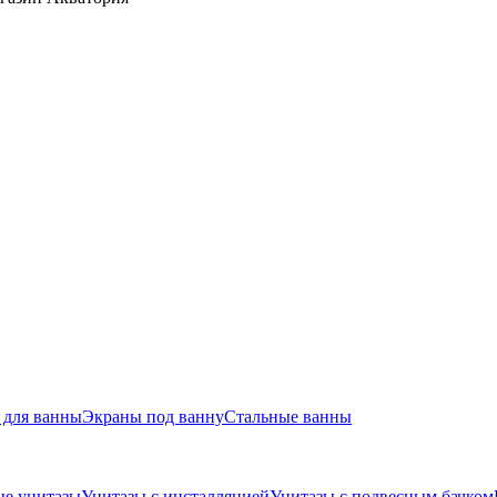
для ванны
Экраны под ванну
Стальные ванны
ые унитазы
Унитазы с инсталляцией
Унитазы с подвесным бачком