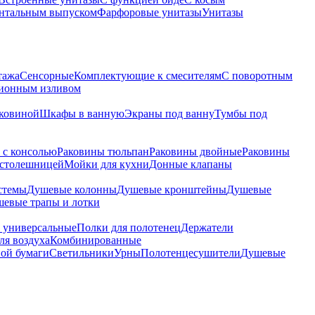
онтальным выпуском
Фарфоровые унитазы
Унитазы
тажа
Сенсорные
Комплектующие к смесителям
С поворотным
ционным изливом
аковиной
Шкафы в ванную
Экраны под ванну
Тумбы под
 с консолью
Раковины тюльпан
Раковины двойные
Раковины
 столешницей
Мойки для кухни
Донные клапаны
стемы
Душевые колонны
Душевые кронштейны
Душевые
евые трапы и лотки
 универсальные
Полки для полотенец
Держатели
ля воздуха
Комбинированные
ной бумаги
Светильники
Урны
Полотенцесушители
Душевые