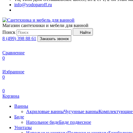
info@vodoparoff.ru
Магазин сантехники и мебели для ванной
Поиск
Найти
8 (499) 398 88 61
Заказать звонок
Сравнение
0
Избранное
0
0
Корзина
Ванны
Акриловые ванны
Чугунные ванны
Комплектующие 
Биде
Напольное биде
Биде пoдвеснoе
Унитазы
Напольные унитазы
Подвесные унитазы
Безободков