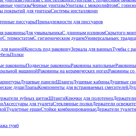
авные унитазы
Черные унитазы
Унитазы с микролифтом
C гориз
ы покрытий для унитаза
Системы инсталляции
тенные писсуары
Принадлежности для писсуаров
ля раковины
Для умывальника
С длинным изливом
Скрытого мон
е
С термостатом
С гигиеническим душем
Универсальные
с тради
 для ванной
Консоль под раковину
Зеркала для ванных
Тумбы с р
ебель
Полки
ые раковины
Подвесные раковины
Раковины напольные
Раковины
иральной машиной
Раковины на керамических ногах
Раковины со
гарнитуры
Душевые панели
Шланги
Душевые кабины
Душевые си
ческие души
Трапы
Компоненты для встраиваемых смесителей
Душ
ержатели зубных щеток
Штанги
Крючки для полотенец
Держатели
ни
Аксессуары для туалета
Стеклянные полки
Держатели освежите
ной
Туалетные ерши
Стойки комбинированные
Держатели туалет
ажа тумб