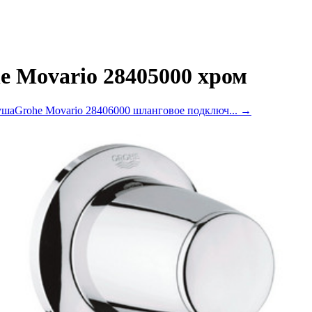
 Movario 28405000 хром
уша
Grohe Movario 28406000 шланговое подключ...
→