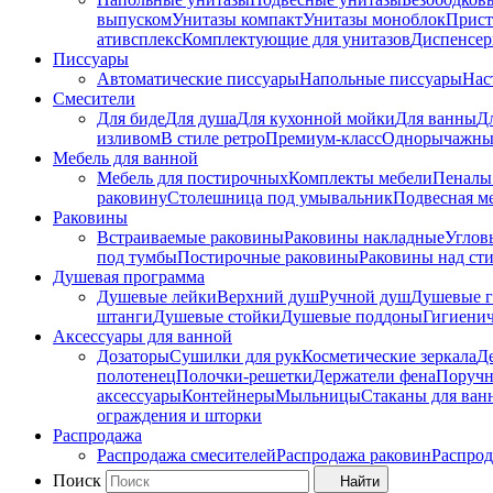
выпуском
Унитазы компакт
Унитазы моноблок
Прист
ативсплекс
Комплектующие для унитазов
Диспенсер
Писсуары
Автоматические писсуары
Напольные писсуары
Нас
Смесители
Для биде
Для душа
Для кухонной мойки
Для ванны
Д
изливом
В стиле ретро
Премиум-класс
Однорычажны
Мебель для ванной
Мебель для постирочных
Комплекты мебели
Пеналы
раковину
Столешница под умывальник
Подвесная м
Раковины
Встраиваемые раковины
Раковины накладные
Углов
под тумбы
Постирочные раковины
Раковины над ст
Душевая программа
Душевые лейки
Верхний душ
Ручной душ
Душевые 
штанги
Душевые стойки
Душевые поддоны
Гигиени
Аксессуары для ванной
Дозаторы
Сушилки для рук
Косметические зеркала
Д
полотенец
Полочки-решетки
Держатели фена
Поруч
аксессуары
Контейнеры
Мыльницы
Стаканы для ван
ограждения и шторки
Распродажа
Распродажа смесителей
Распродажа раковин
Распрод
Поиск
Найти