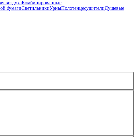
ля воздуха
Комбинированные
ной бумаги
Светильники
Урны
Полотенцесушители
Душевые