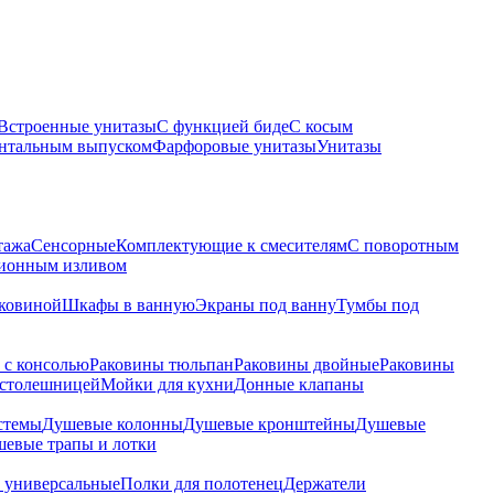
Встроенные унитазы
С функцией биде
С косым
онтальным выпуском
Фарфоровые унитазы
Унитазы
тажа
Сенсорные
Комплектующие к смесителям
С поворотным
ционным изливом
аковиной
Шкафы в ванную
Экраны под ванну
Тумбы под
 с консолью
Раковины тюльпан
Раковины двойные
Раковины
 столешницей
Мойки для кухни
Донные клапаны
стемы
Душевые колонны
Душевые кронштейны
Душевые
евые трапы и лотки
 универсальные
Полки для полотенец
Держатели