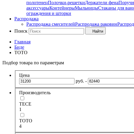
полотенец
Полочки-решетки
Держатели фена
Поруч
аксессуары
Контейнеры
Мыльницы
Стаканы для ван
ограждения и шторки
Распродажа
Распродажа смесителей
Распродажа раковин
Распрод
Поиск
Найти
Главная
Биде
TOTO
Подбор товара по параметрам
Цена
руб. -
Производитель
TECE
1
TOTO
4