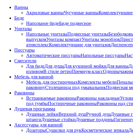
Ванны
Акриловые ванны
Чугунные ванны
Комплектующие 
Биде
Напольное биде
Биде пoдвеснoе
Унитазы
Напольные унитазы
Подвесные унитазы
Безободков
выпуском
Унитазы компакт
Унитазы моноблок
Прист
ативсплекс
Комплектующие для унитазов
Диспенсер
Писсуары
Автоматические писсуары
Напольные писсуары
Нас
Смесители
Для биде
Для душа
Для кухонной мойки
Для ванны
Д
изливом
В стиле ретро
Премиум-класс
Однорычажны
Мебель для ванной
Мебель для постирочных
Комплекты мебели
Пеналы
раковину
Столешница под умывальник
Подвесная м
Раковины
Встраиваемые раковины
Раковины накладные
Углов
под тумбы
Постирочные раковины
Раковины над ст
Душевая программа
Душевые лейки
Верхний душ
Ручной душ
Душевые 
штанги
Душевые стойки
Душевые поддоны
Гигиени
Аксессуары для ванной
Дозаторы
Сушилки для рук
Косметические зеркала
Д