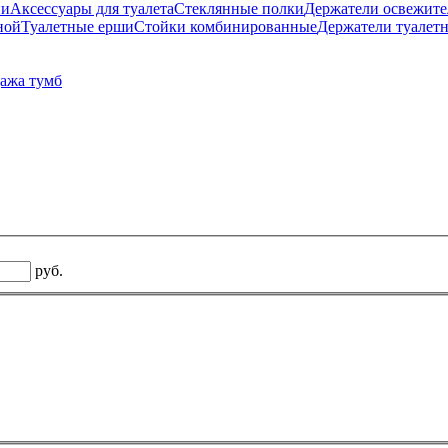
ни
Аксессуары для туалета
Стеклянные полки
Держатели освежите
ной
Туалетные ерши
Стойки комбинированные
Держатели туалет
ажа тумб
руб.