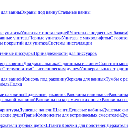
для ванны
Экраны под ванну
Стальные ванны
ые унитазы
Унитазы с инсталляцией
Унитазы с подвесным бачком
авные унитазы
Черные унитазы
Унитазы с микролифтом
C гориз
ы покрытий для унитаза
Системы инсталляции
тенные писсуары
Принадлежности для писсуаров
ля раковины
Для умывальника
С длинным изливом
Скрытого мон
е
С термостатом
С гигиеническим душем
Универсальные
с тради
 для ванной
Консоль под раковину
Зеркала для ванных
Тумбы с р
ебель
Полки
ые раковины
Подвесные раковины
Раковины напольные
Раковины
иральной машиной
Раковины на керамических ногах
Раковины со
гарнитуры
Душевые панели
Шланги
Душевые кабины
Душевые си
ческие души
Трапы
Компоненты для встраиваемых смесителей
Душ
ержатели зубных щеток
Штанги
Крючки для полотенец
Держатели