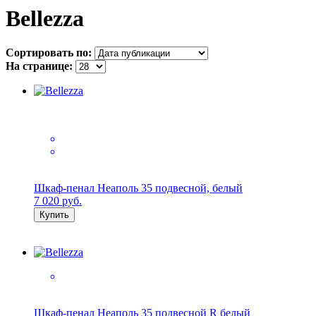
Bellezza
Сортировать по:
На странице:
Шкаф-пенал Неаполь 35 подвесной, белый
7 020
руб.
Купить
Шкаф-пенал Неаполь 35 подвесной R белый