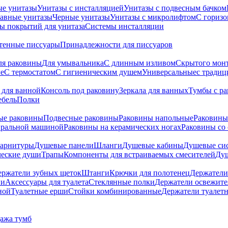
ые унитазы
Унитазы с инсталляцией
Унитазы с подвесным бачком
авные унитазы
Черные унитазы
Унитазы с микролифтом
C гориз
ы покрытий для унитаза
Системы инсталляции
тенные писсуары
Принадлежности для писсуаров
ля раковины
Для умывальника
С длинным изливом
Скрытого мон
е
С термостатом
С гигиеническим душем
Универсальные
с тради
 для ванной
Консоль под раковину
Зеркала для ванных
Тумбы с р
ебель
Полки
ые раковины
Подвесные раковины
Раковины напольные
Раковины
иральной машиной
Раковины на керамических ногах
Раковины со
гарнитуры
Душевые панели
Шланги
Душевые кабины
Душевые си
ческие души
Трапы
Компоненты для встраиваемых смесителей
Душ
ержатели зубных щеток
Штанги
Крючки для полотенец
Держатели
ни
Аксессуары для туалета
Стеклянные полки
Держатели освежите
ной
Туалетные ерши
Стойки комбинированные
Держатели туалет
ажа тумб