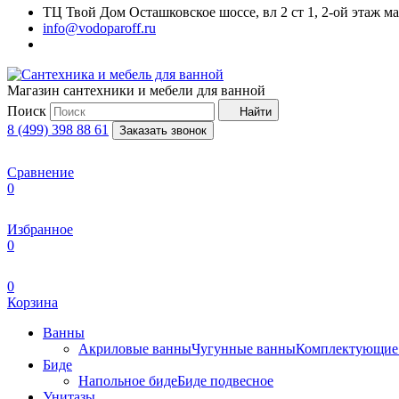
ТЦ Твой Дом Осташковское шоссе, вл 2 ст 1, 2-ой этаж м
info@vodoparoff.ru
Магазин сантехники и мебели для ванной
Поиск
Найти
8 (499) 398 88 61
Заказать звонок
Сравнение
0
Избранное
0
0
Корзина
Ванны
Акриловые ванны
Чугунные ванны
Комплектующие 
Биде
Напольное биде
Биде пoдвеснoе
Унитазы