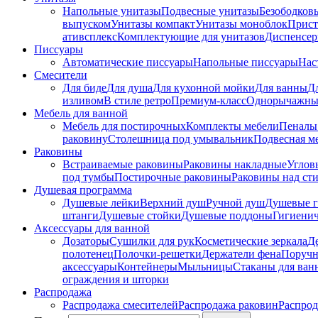
Напольные унитазы
Подвесные унитазы
Безободков
выпуском
Унитазы компакт
Унитазы моноблок
Прист
ативсплекс
Комплектующие для унитазов
Диспенсер
Писсуары
Автоматические писсуары
Напольные писсуары
Нас
Смесители
Для биде
Для душа
Для кухонной мойки
Для ванны
Д
изливом
В стиле ретро
Премиум-класс
Однорычажны
Мебель для ванной
Мебель для постирочных
Комплекты мебели
Пеналы
раковину
Столешница под умывальник
Подвесная м
Раковины
Встраиваемые раковины
Раковины накладные
Углов
под тумбы
Постирочные раковины
Раковины над ст
Душевая программа
Душевые лейки
Верхний душ
Ручной душ
Душевые 
штанги
Душевые стойки
Душевые поддоны
Гигиени
Аксессуары для ванной
Дозаторы
Сушилки для рук
Косметические зеркала
Д
полотенец
Полочки-решетки
Держатели фена
Поруч
аксессуары
Контейнеры
Мыльницы
Стаканы для ван
ограждения и шторки
Распродажа
Распродажа смесителей
Распродажа раковин
Распрод