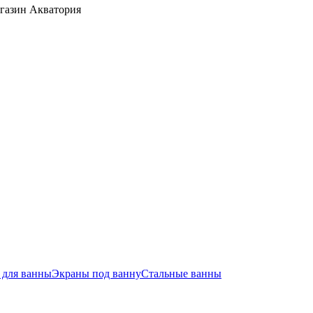
агазин Акватория
для ванны
Экраны под ванну
Стальные ванны