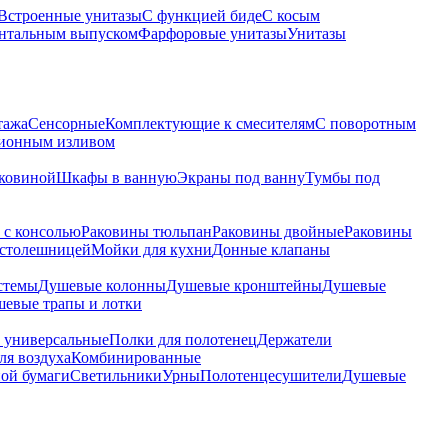
Встроенные унитазы
С функцией биде
С косым
онтальным выпуском
Фарфоровые унитазы
Унитазы
тажа
Сенсорные
Комплектующие к смесителям
С поворотным
ционным изливом
аковиной
Шкафы в ванную
Экраны под ванну
Тумбы под
 с консолью
Раковины тюльпан
Раковины двойные
Раковины
 столешницей
Мойки для кухни
Донные клапаны
стемы
Душевые колонны
Душевые кронштейны
Душевые
евые трапы и лотки
 универсальные
Полки для полотенец
Держатели
ля воздуха
Комбинированные
ной бумаги
Светильники
Урны
Полотенцесушители
Душевые