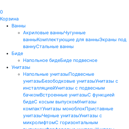
0
Корзина
Ванны
Акриловые ванны
Чугунные
ванны
Комплектующие для ванны
Экраны под
ванну
Стальные ванны
Биде
Напольное биде
Биде пoдвеснoе
Унитазы
Напольные унитазы
Подвесные
унитазы
Безободковые унитазы
Унитазы с
инсталляцией
Унитазы с подвесным
бачком
Встроенные унитазы
С функцией
биде
С косым выпуском
Унитазы
компакт
Унитазы моноблок
Приставные
унитазы
Черные унитазы
Унитазы с
микролифтом
C горизонтальным