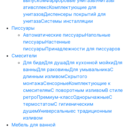
выпуском
Фарфоровые унитазы
Унитазы
ативсплекс
Комплектующие для
унитазов
Диспенсеры покрытий для
унитаза
Системы инсталляции
Писсуары
Автоматические писсуары
Напольные
писсуары
Настенные
писсуары
Принадлежности для писсуаров
Смесители
Для биде
Для душа
Для кухонной мойки
Для
ванны
Для раковины
Для умывальника
С
длинным изливом
Скрытого
монтажа
Сенсорные
Комплектующие к
смесителям
С поворотным изливом
В стиле
ретро
Премиум-класс
Однорычажные
С
термостатом
С гигиеническим
душем
Универсальные
с традиционным
изливом
Мебель для ванной