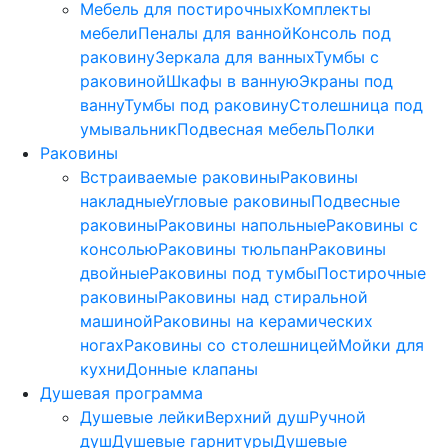
Мебель для постирочных
Комплекты
мебели
Пеналы для ванной
Консоль под
раковину
Зеркала для ванных
Тумбы с
раковиной
Шкафы в ванную
Экраны под
ванну
Тумбы под раковину
Столешница под
умывальник
Подвесная мебель
Полки
Раковины
Встраиваемые раковины
Раковины
накладные
Угловые раковины
Подвесные
раковины
Раковины напольные
Раковины с
консолью
Раковины тюльпан
Раковины
двойные
Раковины под тумбы
Постирочные
раковины
Раковины над стиральной
машиной
Раковины на керамических
ногах
Раковины со столешницей
Мойки для
кухни
Донные клапаны
Душевая программа
Душевые лейки
Верхний душ
Ручной
душ
Душевые гарнитуры
Душевые