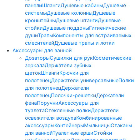
панели
Шланги
Душевые кабины
Душевые
системы
Душевые колонны
Душевые
кронштейны
Душевые штанги
Душевые
стойки
Душевые поддоны
Гигиенические
души
Трапы
Компоненты для встраиваемых
смесителей
Душевые трапы и лотки
Аксессуары для ванной
Дозаторы
Сушилки для рук
Косметические
зеркала
Держатели зубных
щеток
Штанги
Крючки для
полотенец
Держатели универсальные
Полки
для полотенец
Держатели
полотенец
Полочки-решетки
Держатели
фена
Поручни
Аксессуары для
туалета
Стеклянные полки
Держатели
освежителя воздуха
Комбинированные
аксессуары
Контейнеры
Мыльницы
Стаканы
для ванной
Туалетные ерши
Стойки