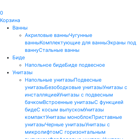
0
Корзина
Ванны
Акриловые ванны
Чугунные
ванны
Комплектующие для ванны
Экраны под
ванну
Стальные ванны
Биде
Напольное биде
Биде пoдвеснoе
Унитазы
Напольные унитазы
Подвесные
унитазы
Безободковые унитазы
Унитазы с
инсталляцией
Унитазы с подвесным
бачком
Встроенные унитазы
С функцией
биде
С косым выпуском
Унитазы
компакт
Унитазы моноблок
Приставные
унитазы
Черные унитазы
Унитазы с
микролифтом
C горизонтальным