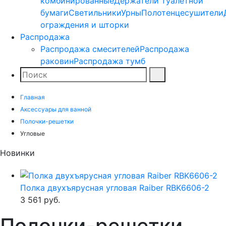
комбинированные
Держатели туалетной
бумаги
Светильники
Урны
Полотенцесушители
ограждения и шторки
Распродажа
Распродажа смесителей
Распродажа
раковин
Распродажа тумб
Поиск
Найти
Главная
Аксессуары для ванной
Полочки-решетки
Угловые
Новинки
Полка двухъярусная угловая Raiber RBK6606-2
3 561
руб.
Полочки-решетки