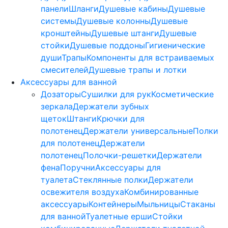
панели
Шланги
Душевые кабины
Душевые
системы
Душевые колонны
Душевые
кронштейны
Душевые штанги
Душевые
стойки
Душевые поддоны
Гигиенические
души
Трапы
Компоненты для встраиваемых
смесителей
Душевые трапы и лотки
Аксессуары для ванной
Дозаторы
Сушилки для рук
Косметические
зеркала
Держатели зубных
щеток
Штанги
Крючки для
полотенец
Держатели универсальные
Полки
для полотенец
Держатели
полотенец
Полочки-решетки
Держатели
фена
Поручни
Аксессуары для
туалета
Стеклянные полки
Держатели
освежителя воздуха
Комбинированные
аксессуары
Контейнеры
Мыльницы
Стаканы
для ванной
Туалетные ерши
Стойки