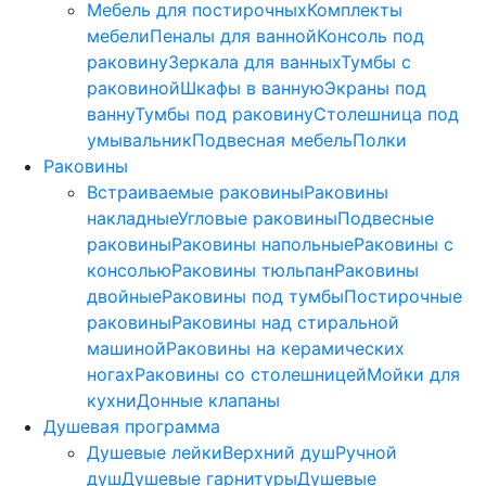
Мебель для постирочных
Комплекты
мебели
Пеналы для ванной
Консоль под
раковину
Зеркала для ванных
Тумбы с
раковиной
Шкафы в ванную
Экраны под
ванну
Тумбы под раковину
Столешница под
умывальник
Подвесная мебель
Полки
Раковины
Встраиваемые раковины
Раковины
накладные
Угловые раковины
Подвесные
раковины
Раковины напольные
Раковины с
консолью
Раковины тюльпан
Раковины
двойные
Раковины под тумбы
Постирочные
раковины
Раковины над стиральной
машиной
Раковины на керамических
ногах
Раковины со столешницей
Мойки для
кухни
Донные клапаны
Душевая программа
Душевые лейки
Верхний душ
Ручной
душ
Душевые гарнитуры
Душевые