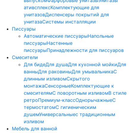
выпуском
Фарфоровые унитазы
Унитазы
ативсплекс
Комплектующие для
унитазов
Диспенсеры покрытий для
унитаза
Системы инсталляции
Писсуары
Автоматические писсуары
Напольные
писсуары
Настенные
писсуары
Принадлежности для писсуаров
Смесители
Для биде
Для душа
Для кухонной мойки
Для
ванны
Для раковины
Для умывальника
С
длинным изливом
Скрытого
монтажа
Сенсорные
Комплектующие к
смесителям
С поворотным изливом
В стиле
ретро
Премиум-класс
Однорычажные
С
термостатом
С гигиеническим
душем
Универсальные
с традиционным
изливом
Мебель для ванной