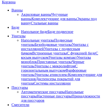
Корзина
Ванны
Акриловые ванны
Чугунные
ванны
Комплектующие для ванны
Экраны под
ванну
Стальные ванны
Биде
Напольное биде
Биде пoдвеснoе
Унитазы
Напольные унитазы
Подвесные
унитазы
Безободковые унитазы
Унитазы с
инсталляцией
Унитазы с подвесным
бачком
Встроенные унитазы
С функцией биде
С
косым выпуском
Унитазы компакт
Унитазы
моноблок
Приставные унитазы
Черные
унитазы
Унитазы с микролифтом
C
горизонтальным выпуском
Фарфоровые
унитазы
Унитазы ативсплекс
Комплектующие для
унитазов
Диспенсеры покрытий для
унитаза
Системы инсталляции
Писсуары
Автоматические писсуары
Напольные
писсуары
Настенные писсуары
Принадлежности
для писсуаров
Смесители