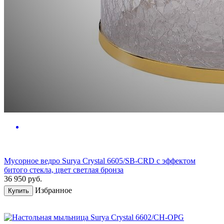
Мусорное ведро Surya Crystal 6605/SB-CRD с эффектом
битого стекла, цвет светлая бронза
36 950
руб.
Избранное
Купить