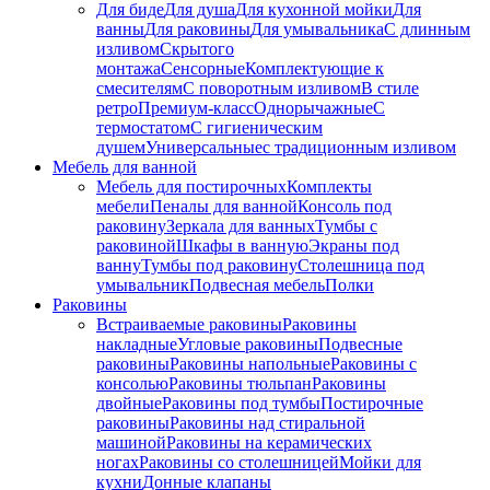
Для биде
Для душа
Для кухонной мойки
Для
ванны
Для раковины
Для умывальника
С длинным
изливом
Скрытого
монтажа
Сенсорные
Комплектующие к
смесителям
С поворотным изливом
В стиле
ретро
Премиум-класс
Однорычажные
С
термостатом
С гигиеническим
душем
Универсальные
с традиционным изливом
Мебель для ванной
Мебель для постирочных
Комплекты
мебели
Пеналы для ванной
Консоль под
раковину
Зеркала для ванных
Тумбы с
раковиной
Шкафы в ванную
Экраны под
ванну
Тумбы под раковину
Столешница под
умывальник
Подвесная мебель
Полки
Раковины
Встраиваемые раковины
Раковины
накладные
Угловые раковины
Подвесные
раковины
Раковины напольные
Раковины с
консолью
Раковины тюльпан
Раковины
двойные
Раковины под тумбы
Постирочные
раковины
Раковины над стиральной
машиной
Раковины на керамических
ногах
Раковины со столешницей
Мойки для
кухни
Донные клапаны