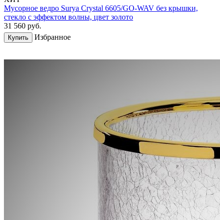
Мусорное ведро Surya Crystal 6605/GO-WAV без крышки,
стекло с эффектом волны, цвет золото
31 560
руб.
Избранное
Купить