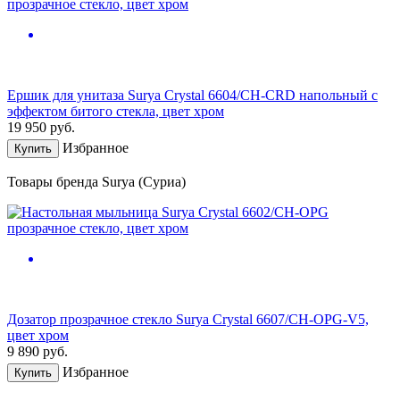
Ершик для унитаза Surya Crystal 6604/CH-CRD напольный с
эффектом битого стекла, цвет хром
19 950
руб.
Избранное
Купить
Товары бренда Surya (Суриа)
Дозатор прозрачное стекло Surya Crystal 6607/CH-OPG-V5,
цвет хром
9 890
руб.
Избранное
Купить