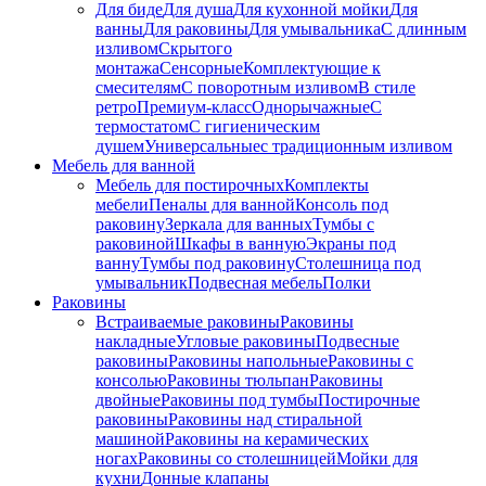
Для биде
Для душа
Для кухонной мойки
Для
ванны
Для раковины
Для умывальника
С длинным
изливом
Скрытого
монтажа
Сенсорные
Комплектующие к
смесителям
С поворотным изливом
В стиле
ретро
Премиум-класс
Однорычажные
С
термостатом
С гигиеническим
душем
Универсальные
с традиционным изливом
Мебель для ванной
Мебель для постирочных
Комплекты
мебели
Пеналы для ванной
Консоль под
раковину
Зеркала для ванных
Тумбы с
раковиной
Шкафы в ванную
Экраны под
ванну
Тумбы под раковину
Столешница под
умывальник
Подвесная мебель
Полки
Раковины
Встраиваемые раковины
Раковины
накладные
Угловые раковины
Подвесные
раковины
Раковины напольные
Раковины с
консолью
Раковины тюльпан
Раковины
двойные
Раковины под тумбы
Постирочные
раковины
Раковины над стиральной
машиной
Раковины на керамических
ногах
Раковины со столешницей
Мойки для
кухни
Донные клапаны