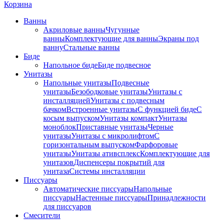
Корзина
Ванны
Акриловые ванны
Чугунные
ванны
Комплектующие для ванны
Экраны под
ванну
Стальные ванны
Биде
Напольное биде
Биде пoдвеснoе
Унитазы
Напольные унитазы
Подвесные
унитазы
Безободковые унитазы
Унитазы с
инсталляцией
Унитазы с подвесным
бачком
Встроенные унитазы
С функцией биде
С
косым выпуском
Унитазы компакт
Унитазы
моноблок
Приставные унитазы
Черные
унитазы
Унитазы с микролифтом
C
горизонтальным выпуском
Фарфоровые
унитазы
Унитазы ативсплекс
Комплектующие для
унитазов
Диспенсеры покрытий для
унитаза
Системы инсталляции
Писсуары
Автоматические писсуары
Напольные
писсуары
Настенные писсуары
Принадлежности
для писсуаров
Смесители