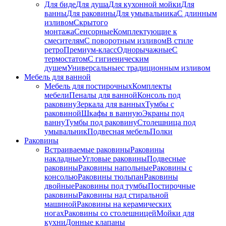
Для биде
Для душа
Для кухонной мойки
Для
ванны
Для раковины
Для умывальника
С длинным
изливом
Скрытого
монтажа
Сенсорные
Комплектующие к
смесителям
С поворотным изливом
В стиле
ретро
Премиум-класс
Однорычажные
С
термостатом
С гигиеническим
душем
Универсальные
с традиционным изливом
Мебель для ванной
Мебель для постирочных
Комплекты
мебели
Пеналы для ванной
Консоль под
раковину
Зеркала для ванных
Тумбы с
раковиной
Шкафы в ванную
Экраны под
ванну
Тумбы под раковину
Столешница под
умывальник
Подвесная мебель
Полки
Раковины
Встраиваемые раковины
Раковины
накладные
Угловые раковины
Подвесные
раковины
Раковины напольные
Раковины с
консолью
Раковины тюльпан
Раковины
двойные
Раковины под тумбы
Постирочные
раковины
Раковины над стиральной
машиной
Раковины на керамических
ногах
Раковины со столешницей
Мойки для
кухни
Донные клапаны