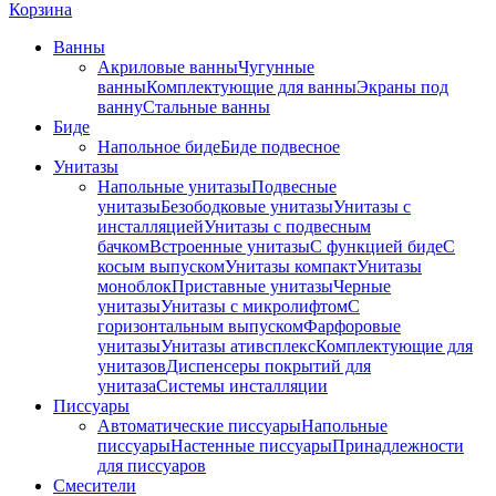
Корзина
Ванны
Акриловые ванны
Чугунные
ванны
Комплектующие для ванны
Экраны под
ванну
Стальные ванны
Биде
Напольное биде
Биде пoдвеснoе
Унитазы
Напольные унитазы
Подвесные
унитазы
Безободковые унитазы
Унитазы с
инсталляцией
Унитазы с подвесным
бачком
Встроенные унитазы
С функцией биде
С
косым выпуском
Унитазы компакт
Унитазы
моноблок
Приставные унитазы
Черные
унитазы
Унитазы с микролифтом
C
горизонтальным выпуском
Фарфоровые
унитазы
Унитазы ативсплекс
Комплектующие для
унитазов
Диспенсеры покрытий для
унитаза
Системы инсталляции
Писсуары
Автоматические писсуары
Напольные
писсуары
Настенные писсуары
Принадлежности
для писсуаров
Смесители