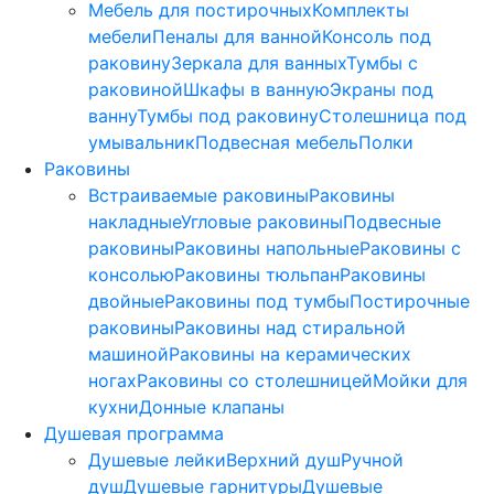
Мебель для постирочных
Комплекты
мебели
Пеналы для ванной
Консоль под
раковину
Зеркала для ванных
Тумбы с
раковиной
Шкафы в ванную
Экраны под
ванну
Тумбы под раковину
Столешница под
умывальник
Подвесная мебель
Полки
Раковины
Встраиваемые раковины
Раковины
накладные
Угловые раковины
Подвесные
раковины
Раковины напольные
Раковины с
консолью
Раковины тюльпан
Раковины
двойные
Раковины под тумбы
Постирочные
раковины
Раковины над стиральной
машиной
Раковины на керамических
ногах
Раковины со столешницей
Мойки для
кухни
Донные клапаны
Душевая программа
Душевые лейки
Верхний душ
Ручной
душ
Душевые гарнитуры
Душевые