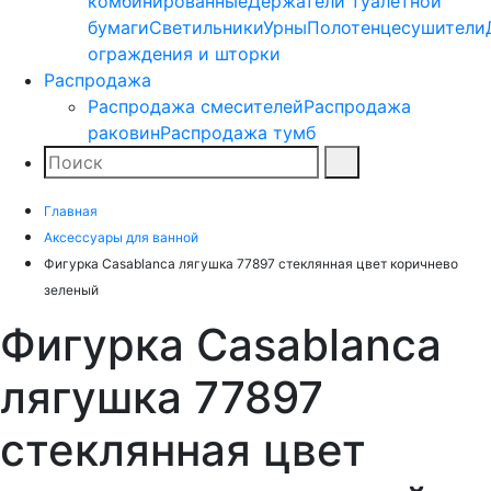
комбинированные
Держатели туалетной
бумаги
Светильники
Урны
Полотенцесушители
ограждения и шторки
Распродажа
Распродажа смесителей
Распродажа
раковин
Распродажа тумб
Поиск
Найти
Главная
Аксессуары для ванной
Фигурка Casablanca лягушка 77897 стеклянная цвет коричнево
зеленый
Фигурка Casablanca
лягушка 77897
стеклянная цвет