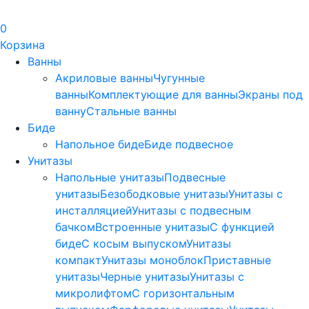
0
Корзина
Ванны
Акриловые ванны
Чугунные
ванны
Комплектующие для ванны
Экраны под
ванну
Стальные ванны
Биде
Напольное биде
Биде пoдвеснoе
Унитазы
Напольные унитазы
Подвесные
унитазы
Безободковые унитазы
Унитазы с
инсталляцией
Унитазы с подвесным
бачком
Встроенные унитазы
С функцией
биде
С косым выпуском
Унитазы
компакт
Унитазы моноблок
Приставные
унитазы
Черные унитазы
Унитазы с
микролифтом
C горизонтальным