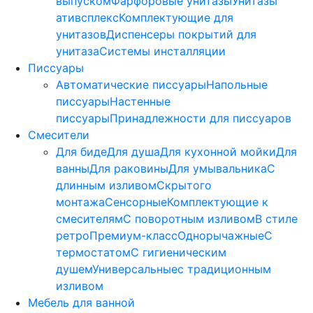
выпуском
Фарфоровые унитазы
Унитазы
ативсплекс
Комплектующие для
унитазов
Диспенсеры покрытий для
унитаза
Системы инсталляции
Писсуары
Автоматические писсуары
Напольные
писсуары
Настенные
писсуары
Принадлежности для писсуаров
Смесители
Для биде
Для душа
Для кухонной мойки
Для
ванны
Для раковины
Для умывальника
С
длинным изливом
Скрытого
монтажа
Сенсорные
Комплектующие к
смесителям
С поворотным изливом
В стиле
ретро
Премиум-класс
Однорычажные
С
термостатом
С гигиеническим
душем
Универсальные
с традиционным
изливом
Мебель для ванной