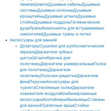
панели
Шланги
Душевые кабины
Душевые
системы
Душевые колонны
Душевые
кронштейны
Душевые штанги
Душевые
стойки
Душевые поддоны
Гигиенические
души
Трапы
Компоненты для встраиваемых
смесителей
Душевые трапы и лотки
Аксессуары для ванной
Дозаторы
Сушилки для рук
Косметические
зеркала
Держатели зубных
щеток
Штанги
Крючки для
полотенец
Держатели универсальные
Полки
для полотенец
Держатели
полотенец
Полочки-решетки
Держатели
фена
Поручни
Аксессуары для
туалета
Стеклянные полки
Держатели
освежителя воздуха
Комбинированные
аксессуары
Контейнеры
Мыльницы
Стаканы
для ванной
Туалетные ерши
Стойки