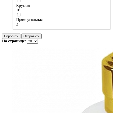
Круглая
16
Прямоугольная
2
Сбросить
Отправить
На странице: