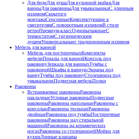
Для биде
Для душа
Для кухонной мойки
Для
ванны
Для раковины
Для умывальника
С длинным
изливом
Скрытого
монтажа
Сенсорные
Комплектующие к
смесителям
С поворотным изливом
В стиле
ретро
Премиум-класс
Однорычажные
С
термостатом
С гигиеническим
душем
Универсальные
с традиционным изливом
Мебель для ванной
Мебель для постирочных
Комплекты
мебели
Пеналы для ванной
Консоль под
раковину
Зеркала для ванных
Тумбы с
раковиной
Шкафы в ванную
Экраны под
ванну
Тумбы под раковину
Столешница под
умывальник
Подвесная мебель
Полки
Раковины
Встраиваемые раковины
Раковины
накладные
Угловые раковины
Подвесные
раковины
Раковины напольные
Раковины с
консолью
Раковины тюльпан
Раковины
двойные
Раковины под тумбы
Постирочные
раковины
Раковины над стиральной
машиной
Раковины на керамических
ногах
Раковины со столешницей
Мойки для
кухни
Донные клапаны