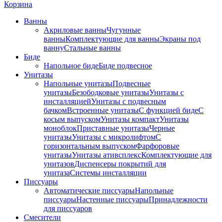
Корзина
Ванны
Акриловые ванны
Чугунные
ванны
Комплектующие для ванны
Экраны под
ванну
Стальные ванны
Биде
Напольное биде
Биде пoдвеснoе
Унитазы
Напольные унитазы
Подвесные
унитазы
Безободковые унитазы
Унитазы с
инсталляцией
Унитазы с подвесным
бачком
Встроенные унитазы
С функцией биде
С
косым выпуском
Унитазы компакт
Унитазы
моноблок
Приставные унитазы
Черные
унитазы
Унитазы с микролифтом
C
горизонтальным выпуском
Фарфоровые
унитазы
Унитазы ативсплекс
Комплектующие для
унитазов
Диспенсеры покрытий для
унитаза
Системы инсталляции
Писсуары
Автоматические писсуары
Напольные
писсуары
Настенные писсуары
Принадлежности
для писсуаров
Смесители