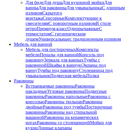
Для биде
Для душа
Для кухонной мойки
Для
ванны
Для раковины
Для умывальника
С длинным
изливом
Скрытого
монтажа
Сенсорные
Комплектующие к
смесителям
С поворотным изливом
В стиле
ретро
Премиум-класс
Однорычажные
С
термостатом
С гигиеническим
душем
Универсальные
с традиционным изливом
Мебель для ванной
Мебель для постирочных
Комплекты
мебели
Пеналы для ванной
Консоль под
раковину
Зеркала для ванных
Тумбы с
раковиной
Шкафы в ванную
Экраны под
ванну
Тумбы под раковину
Столешница под
умывальник
Подвесная мебель
Полки
Раковины
Встраиваемые раковины
Раковины
накладные
Угловые раковины
Подвесные
раковины
Раковины напольные
Раковины с
консолью
Раковины тюльпан
Раковины
двойные
Раковины под тумбы
Постирочные
раковины
Раковины над стиральной
машиной
Раковины на керамических
ногах
Раковины со столешницей
Мойки для
кухни
Донные клапаны