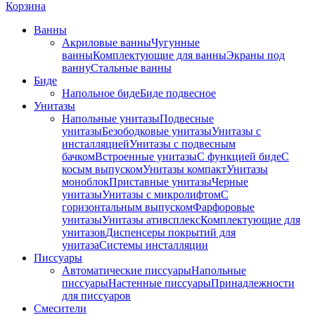
Корзина
Ванны
Акриловые ванны
Чугунные
ванны
Комплектующие для ванны
Экраны под
ванну
Стальные ванны
Биде
Напольное биде
Биде пoдвеснoе
Унитазы
Напольные унитазы
Подвесные
унитазы
Безободковые унитазы
Унитазы с
инсталляцией
Унитазы с подвесным
бачком
Встроенные унитазы
С функцией биде
С
косым выпуском
Унитазы компакт
Унитазы
моноблок
Приставные унитазы
Черные
унитазы
Унитазы с микролифтом
C
горизонтальным выпуском
Фарфоровые
унитазы
Унитазы ативсплекс
Комплектующие для
унитазов
Диспенсеры покрытий для
унитаза
Системы инсталляции
Писсуары
Автоматические писсуары
Напольные
писсуары
Настенные писсуары
Принадлежности
для писсуаров
Смесители