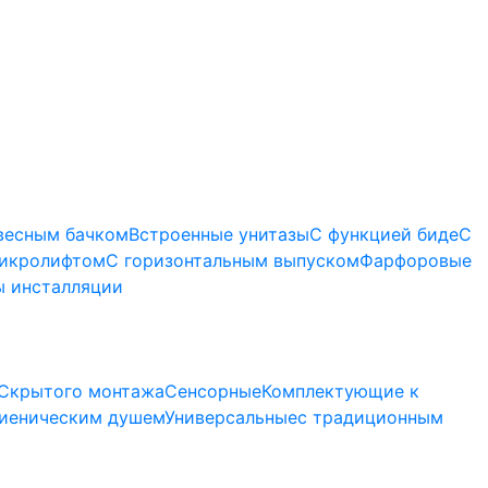
весным бачком
Встроенные унитазы
С функцией биде
С
микролифтом
C горизонтальным выпуском
Фарфоровые
 инсталляции
Скрытого монтажа
Сенсорные
Комплектующие к
гиеническим душем
Универсальные
с традиционным