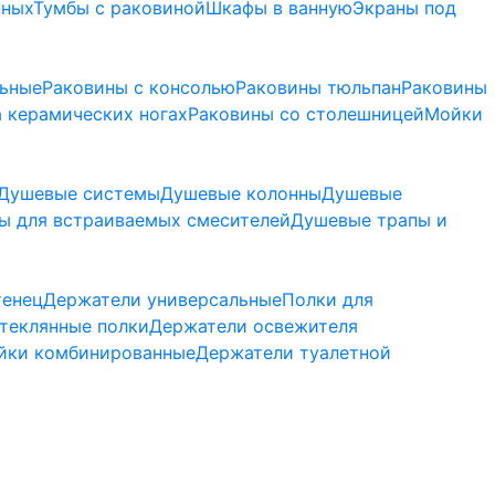
нных
Тумбы с раковиной
Шкафы в ванную
Экраны под
льные
Раковины с консолью
Раковины тюльпан
Раковины
 керамических ногах
Раковины со столешницей
Мойки
Душевые системы
Душевые колонны
Душевые
ы для встраиваемых смесителей
Душевые трапы и
тенец
Держатели универсальные
Полки для
теклянные полки
Держатели освежителя
йки комбинированные
Держатели туалетной