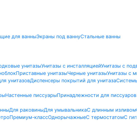
щие для ванны
Экраны под ванну
Стальные ванны
одковые унитазы
Унитазы с инсталляцией
Унитазы с под
ноблок
Приставные унитазы
Черные унитазы
Унитазы с 
ля унитазов
Диспенсеры покрытий для унитаза
Системы
ры
Настенные писсуары
Принадлежности для писсуаров
анны
Для раковины
Для умывальника
С длинным изливом
етро
Премиум-класс
Однорычажные
С термостатом
С ги