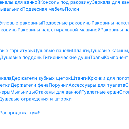
еналы для ванной
Консоль под раковину
Зеркала для ва
мывальник
Подвесная мебель
Полки
Угловые раковины
Подвесные раковины
Раковины напо
аковины
Раковины над стиральной машиной
Раковины на
вые гарнитуры
Душевые панели
Шланги
Душевые кабины
Душевые поддоны
Гигиенические души
Трапы
Компонент
ркала
Держатели зубных щеток
Штанги
Крючки для поло
етки
Держатели фена
Поручни
Аксессуары для туалета
С
неры
Мыльницы
Стаканы для ванной
Туалетные ерши
Сто
Душевые ограждения и шторки
Распродажа тумб