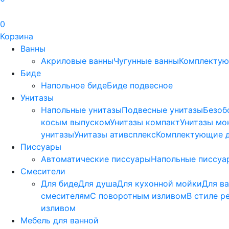
0
Корзина
Ванны
Акриловые ванны
Чугунные ванны
Комплектую
Биде
Напольное биде
Биде пoдвеснoе
Унитазы
Напольные унитазы
Подвесные унитазы
Безоб
косым выпуском
Унитазы компакт
Унитазы мо
унитазы
Унитазы ативсплекс
Комплектующие д
Писсуары
Автоматические писсуары
Напольные писсуа
Смесители
Для биде
Для душа
Для кухонной мойки
Для в
смесителям
С поворотным изливом
В стиле р
изливом
Мебель для ванной