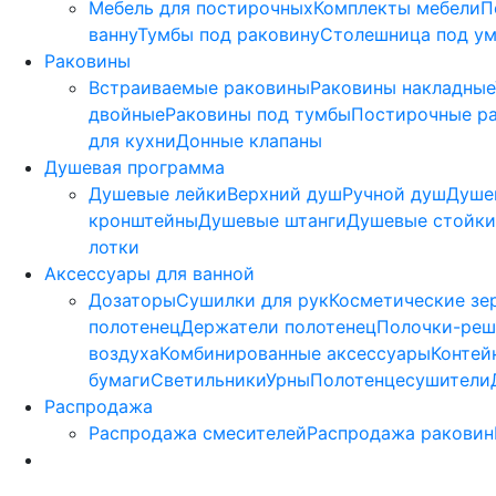
Мебель для постирочных
Комплекты мебели
П
ванну
Тумбы под раковину
Столешница под у
Раковины
Встраиваемые раковины
Раковины накладные
двойные
Раковины под тумбы
Постирочные р
для кухни
Донные клапаны
Душевая программа
Душевые лейки
Верхний душ
Ручной душ
Душе
кронштейны
Душевые штанги
Душевые стойки
лотки
Аксессуары для ванной
Дозаторы
Сушилки для рук
Косметические зе
полотенец
Держатели полотенец
Полочки-реш
воздуха
Комбинированные аксессуары
Контей
бумаги
Светильники
Урны
Полотенцесушители
Распродажа
Распродажа смесителей
Распродажа раковин