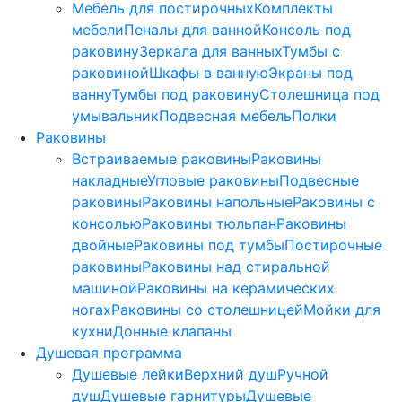
Мебель для постирочных
Комплекты
мебели
Пеналы для ванной
Консоль под
раковину
Зеркала для ванных
Тумбы с
раковиной
Шкафы в ванную
Экраны под
ванну
Тумбы под раковину
Столешница под
умывальник
Подвесная мебель
Полки
Раковины
Встраиваемые раковины
Раковины
накладные
Угловые раковины
Подвесные
раковины
Раковины напольные
Раковины с
консолью
Раковины тюльпан
Раковины
двойные
Раковины под тумбы
Постирочные
раковины
Раковины над стиральной
машиной
Раковины на керамических
ногах
Раковины со столешницей
Мойки для
кухни
Донные клапаны
Душевая программа
Душевые лейки
Верхний душ
Ручной
душ
Душевые гарнитуры
Душевые