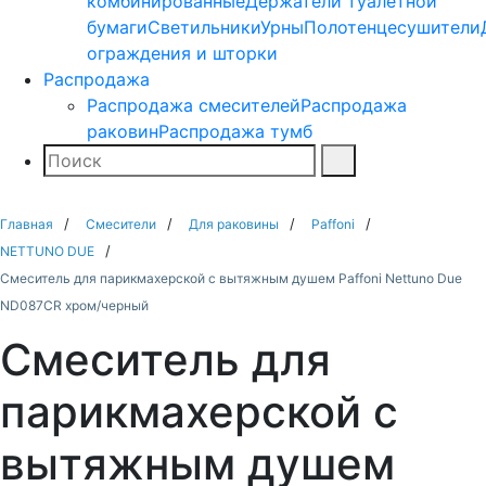
комбинированные
Держатели туалетной
бумаги
Светильники
Урны
Полотенцесушители
ограждения и шторки
Распродажа
Распродажа смесителей
Распродажа
раковин
Распродажа тумб
Поиск
Найти
Главная
Смесители
Для раковины
Paffoni
NETTUNO DUE
Смеситель для парикмахерской с вытяжным душем Paffoni Nettuno Due
ND087CR хром/черный
Смеситель для
парикмахерской с
вытяжным душем