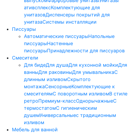
выпуском
Фарфоровые унитазы
Унитазы
ативсплекс
Комплектующие для
унитазов
Диспенсеры покрытий для
унитаза
Системы инсталляции
Писсуары
Автоматические писсуары
Напольные
писсуары
Настенные
писсуары
Принадлежности для писсуаров
Смесители
Для биде
Для душа
Для кухонной мойки
Для
ванны
Для раковины
Для умывальника
С
длинным изливом
Скрытого
монтажа
Сенсорные
Комплектующие к
смесителям
С поворотным изливом
В стиле
ретро
Премиум-класс
Однорычажные
С
термостатом
С гигиеническим
душем
Универсальные
с традиционным
изливом
Мебель для ванной