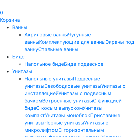
0
Корзина
Ванны
Акриловые ванны
Чугунные
ванны
Комплектующие для ванны
Экраны под
ванну
Стальные ванны
Биде
Напольное биде
Биде пoдвеснoе
Унитазы
Напольные унитазы
Подвесные
унитазы
Безободковые унитазы
Унитазы с
инсталляцией
Унитазы с подвесным
бачком
Встроенные унитазы
С функцией
биде
С косым выпуском
Унитазы
компакт
Унитазы моноблок
Приставные
унитазы
Черные унитазы
Унитазы с
микролифтом
C горизонтальным