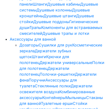
панели
Шланги
Душевые кабины
Душевые
системы
Душевые колонны
Душевые
кронштейны
Душевые штанги
Душевые
стойки
Душевые поддоны
Гигиенические
души
Трапы
Компоненты для встраиваемых
смесителей
Душевые трапы и лотки
Аксессуары для ванной
Дозаторы
Сушилки для рук
Косметические
зеркала
Держатели зубных
щеток
Штанги
Крючки для
полотенец
Держатели универсальные
Полки
для полотенец
Держатели
полотенец
Полочки-решетки
Держатели
фена
Поручни
Аксессуары для
туалета
Стеклянные полки
Держатели
освежителя воздуха
Комбинированные
аксессуары
Контейнеры
Мыльницы
Стаканы
для ванной
Туалетные ерши
Стойки