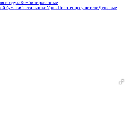
ля воздуха
Комбинированные
ной бумаги
Светильники
Урны
Полотенцесушители
Душевые