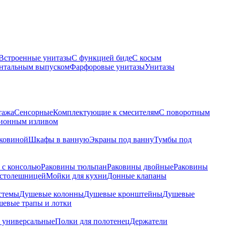
Встроенные унитазы
С функцией биде
С косым
онтальным выпуском
Фарфоровые унитазы
Унитазы
тажа
Сенсорные
Комплектующие к смесителям
С поворотным
ционным изливом
аковиной
Шкафы в ванную
Экраны под ванну
Тумбы под
 с консолью
Раковины тюльпан
Раковины двойные
Раковины
 столешницей
Мойки для кухни
Донные клапаны
стемы
Душевые колонны
Душевые кронштейны
Душевые
евые трапы и лотки
 универсальные
Полки для полотенец
Держатели