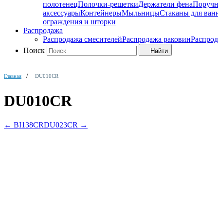
полотенец
Полочки-решетки
Держатели фена
Поруч
аксессуары
Контейнеры
Мыльницы
Стаканы для ван
ограждения и шторки
Распродажа
Распродажа смесителей
Распродажа раковин
Распрод
Поиск
Найти
Главная
DU010CR
DU010CR
←
BI138CR
DU023CR
→