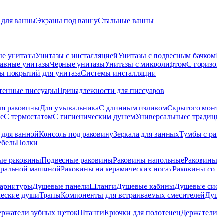
для ванны
Экраны под ванну
Стальные ванны
ые унитазы
Унитазы с инсталляцией
Унитазы с подвесным бачком
авные унитазы
Черные унитазы
Унитазы с микролифтом
C гориз
ы покрытий для унитаза
Системы инсталляции
тенные писсуары
Принадлежности для писсуаров
ля раковины
Для умывальника
С длинным изливом
Скрытого мон
е
С термостатом
С гигиеническим душем
Универсальные
с тради
 для ванной
Консоль под раковину
Зеркала для ванных
Тумбы с р
ебель
Полки
ые раковины
Подвесные раковины
Раковины напольные
Раковины
иральной машиной
Раковины на керамических ногах
Раковины со
гарнитуры
Душевые панели
Шланги
Душевые кабины
Душевые си
ческие души
Трапы
Компоненты для встраиваемых смесителей
Душ
ержатели зубных щеток
Штанги
Крючки для полотенец
Держатели