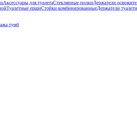
ни
Аксессуары для туалета
Стеклянные полки
Держатели освежите
ной
Туалетные ерши
Стойки комбинированные
Держатели туалет
ажа тумб