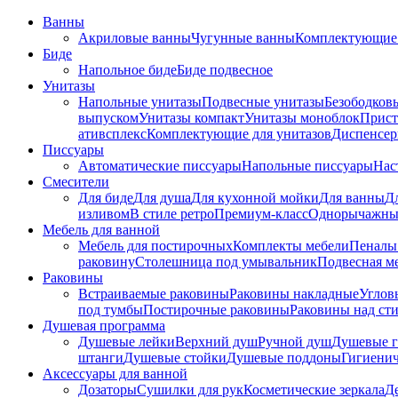
Ванны
Акриловые ванны
Чугунные ванны
Комплектующие 
Биде
Напольное биде
Биде пoдвеснoе
Унитазы
Напольные унитазы
Подвесные унитазы
Безободков
выпуском
Унитазы компакт
Унитазы моноблок
Прист
ативсплекс
Комплектующие для унитазов
Диспенсер
Писсуары
Автоматические писсуары
Напольные писсуары
Нас
Смесители
Для биде
Для душа
Для кухонной мойки
Для ванны
Д
изливом
В стиле ретро
Премиум-класс
Однорычажны
Мебель для ванной
Мебель для постирочных
Комплекты мебели
Пеналы
раковину
Столешница под умывальник
Подвесная м
Раковины
Встраиваемые раковины
Раковины накладные
Углов
под тумбы
Постирочные раковины
Раковины над ст
Душевая программа
Душевые лейки
Верхний душ
Ручной душ
Душевые 
штанги
Душевые стойки
Душевые поддоны
Гигиени
Аксессуары для ванной
Дозаторы
Сушилки для рук
Косметические зеркала
Д