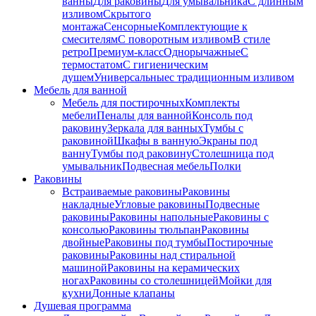
ванны
Для раковины
Для умывальника
С длинным
изливом
Скрытого
монтажа
Сенсорные
Комплектующие к
смесителям
С поворотным изливом
В стиле
ретро
Премиум-класс
Однорычажные
С
термостатом
С гигиеническим
душем
Универсальные
с традиционным изливом
Мебель для ванной
Мебель для постирочных
Комплекты
мебели
Пеналы для ванной
Консоль под
раковину
Зеркала для ванных
Тумбы с
раковиной
Шкафы в ванную
Экраны под
ванну
Тумбы под раковину
Столешница под
умывальник
Подвесная мебель
Полки
Раковины
Встраиваемые раковины
Раковины
накладные
Угловые раковины
Подвесные
раковины
Раковины напольные
Раковины с
консолью
Раковины тюльпан
Раковины
двойные
Раковины под тумбы
Постирочные
раковины
Раковины над стиральной
машиной
Раковины на керамических
ногах
Раковины со столешницей
Мойки для
кухни
Донные клапаны
Душевая программа