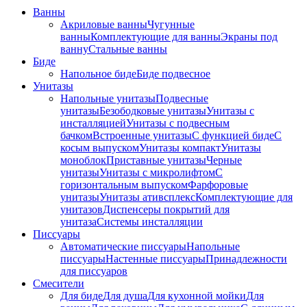
Ванны
Акриловые ванны
Чугунные
ванны
Комплектующие для ванны
Экраны под
ванну
Стальные ванны
Биде
Напольное биде
Биде пoдвеснoе
Унитазы
Напольные унитазы
Подвесные
унитазы
Безободковые унитазы
Унитазы с
инсталляцией
Унитазы с подвесным
бачком
Встроенные унитазы
С функцией биде
С
косым выпуском
Унитазы компакт
Унитазы
моноблок
Приставные унитазы
Черные
унитазы
Унитазы с микролифтом
C
горизонтальным выпуском
Фарфоровые
унитазы
Унитазы ативсплекс
Комплектующие для
унитазов
Диспенсеры покрытий для
унитаза
Системы инсталляции
Писсуары
Автоматические писсуары
Напольные
писсуары
Настенные писсуары
Принадлежности
для писсуаров
Смесители
Для биде
Для душа
Для кухонной мойки
Для