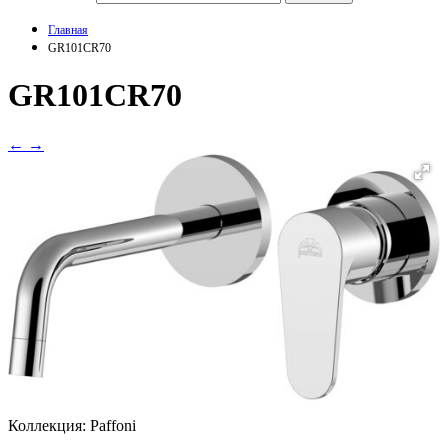
Главная
GR101CR70
GR101CR70
←
→
Коллекция:
Paffoni