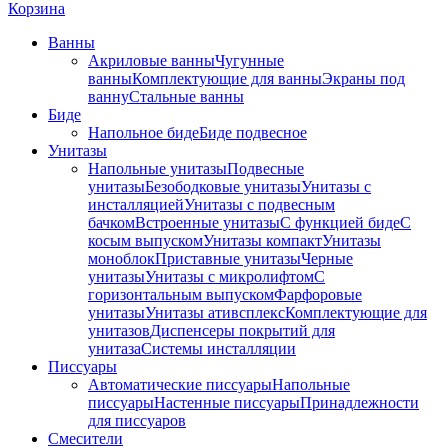
Корзина
Ванны
Акриловые ванны
Чугунные
ванны
Комплектующие для ванны
Экраны под
ванну
Стальные ванны
Биде
Напольное биде
Биде пoдвеснoе
Унитазы
Напольные унитазы
Подвесные
унитазы
Безободковые унитазы
Унитазы с
инсталляцией
Унитазы с подвесным
бачком
Встроенные унитазы
С функцией биде
С
косым выпуском
Унитазы компакт
Унитазы
моноблок
Приставные унитазы
Черные
унитазы
Унитазы с микролифтом
C
горизонтальным выпуском
Фарфоровые
унитазы
Унитазы ативсплекс
Комплектующие для
унитазов
Диспенсеры покрытий для
унитаза
Системы инсталляции
Писсуары
Автоматические писсуары
Напольные
писсуары
Настенные писсуары
Принадлежности
для писсуаров
Смесители