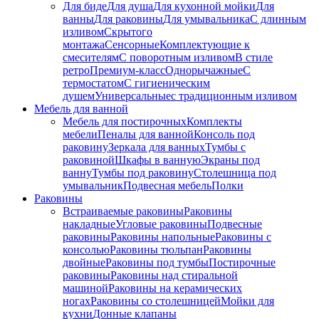
Для биде
Для душа
Для кухонной мойки
Для
ванны
Для раковины
Для умывальника
С длинным
изливом
Скрытого
монтажа
Сенсорные
Комплектующие к
смесителям
С поворотным изливом
В стиле
ретро
Премиум-класс
Однорычажные
С
термостатом
С гигиеническим
душем
Универсальные
с традиционным изливом
Мебель для ванной
Мебель для постирочных
Комплекты
мебели
Пеналы для ванной
Консоль под
раковину
Зеркала для ванных
Тумбы с
раковиной
Шкафы в ванную
Экраны под
ванну
Тумбы под раковину
Столешница под
умывальник
Подвесная мебель
Полки
Раковины
Встраиваемые раковины
Раковины
накладные
Угловые раковины
Подвесные
раковины
Раковины напольные
Раковины с
консолью
Раковины тюльпан
Раковины
двойные
Раковины под тумбы
Постирочные
раковины
Раковины над стиральной
машиной
Раковины на керамических
ногах
Раковины со столешницей
Мойки для
кухни
Донные клапаны