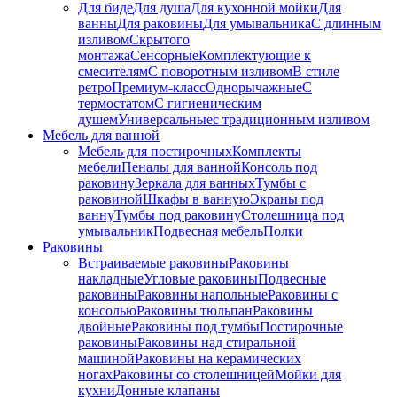
Для биде
Для душа
Для кухонной мойки
Для
ванны
Для раковины
Для умывальника
С длинным
изливом
Скрытого
монтажа
Сенсорные
Комплектующие к
смесителям
С поворотным изливом
В стиле
ретро
Премиум-класс
Однорычажные
С
термостатом
С гигиеническим
душем
Универсальные
с традиционным изливом
Мебель для ванной
Мебель для постирочных
Комплекты
мебели
Пеналы для ванной
Консоль под
раковину
Зеркала для ванных
Тумбы с
раковиной
Шкафы в ванную
Экраны под
ванну
Тумбы под раковину
Столешница под
умывальник
Подвесная мебель
Полки
Раковины
Встраиваемые раковины
Раковины
накладные
Угловые раковины
Подвесные
раковины
Раковины напольные
Раковины с
консолью
Раковины тюльпан
Раковины
двойные
Раковины под тумбы
Постирочные
раковины
Раковины над стиральной
машиной
Раковины на керамических
ногах
Раковины со столешницей
Мойки для
кухни
Донные клапаны