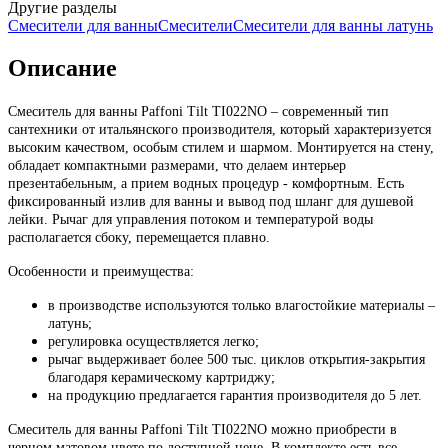
Другие разделы
Смесители для ванны
Смесители
Смесители для ванны латунь
Описание
Смеситель для ванны Paffoni Tilt TI022NO – современный тип
сантехники от итальянского производителя, который характеризуется
высоким качеством, особым стилем и шармом. Монтируется на стену,
обладает компактными размерами, что делаем интерьер
презентабельным, а прием водных процедур - комфортным. Есть
фиксированный излив для ванны и вывод под шланг для душевой
лейки. Рычаг для управления потоком и температурой воды
располагается сбоку, перемещается плавно.
Особенности и преимущества:
в производстве используются только влагостойкие материалы –
латунь;
регулировка осуществляется легко;
рычаг выдерживает более 500 тыс. циклов открытия-закрытия
благодаря керамическому картриджу;
на продукцию предлагается гарантия производителя до 5 лет.
Смеситель для ванны Paffoni
Tilt TI022
NO
можно приобрести в
черном матовом цвете по доступной цене. В комплекте есть все