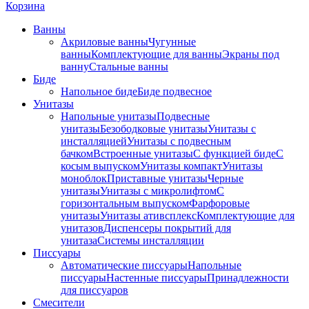
Корзина
Ванны
Акриловые ванны
Чугунные
ванны
Комплектующие для ванны
Экраны под
ванну
Стальные ванны
Биде
Напольное биде
Биде пoдвеснoе
Унитазы
Напольные унитазы
Подвесные
унитазы
Безободковые унитазы
Унитазы с
инсталляцией
Унитазы с подвесным
бачком
Встроенные унитазы
С функцией биде
С
косым выпуском
Унитазы компакт
Унитазы
моноблок
Приставные унитазы
Черные
унитазы
Унитазы с микролифтом
C
горизонтальным выпуском
Фарфоровые
унитазы
Унитазы ативсплекс
Комплектующие для
унитазов
Диспенсеры покрытий для
унитаза
Системы инсталляции
Писсуары
Автоматические писсуары
Напольные
писсуары
Настенные писсуары
Принадлежности
для писсуаров
Смесители