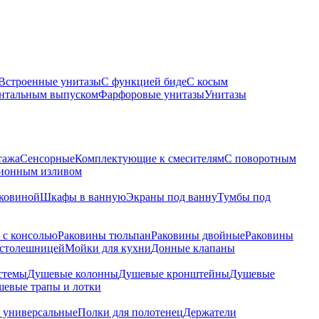
Встроенные унитазы
С функцией биде
С косым
онтальным выпуском
Фарфоровые унитазы
Унитазы
тажа
Сенсорные
Комплектующие к смесителям
С поворотным
ционным изливом
аковиной
Шкафы в ванную
Экраны под ванну
Тумбы под
 с консолью
Раковины тюльпан
Раковины двойные
Раковины
 столешницей
Мойки для кухни
Донные клапаны
стемы
Душевые колонны
Душевые кронштейны
Душевые
евые трапы и лотки
 универсальные
Полки для полотенец
Держатели