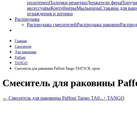
полотенец
Полочки-решетки
Держатели фена
Поруч
аксессуары
Контейнеры
Мыльницы
Стаканы для ван
ограждения и шторки
Распродажа
Распродажа смесителей
Распродажа раковин
Распрод
Главная
Смесители
Для раковины
Paffoni
TANGO
Смеситель для раковины Paffoni Tango TA071CR, хром
Смеситель для раковины Paff
←
Смеситель для раковины Paffoni Tango TA0...
↑ TANGO