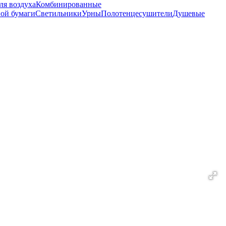
ля воздуха
Комбинированные
ной бумаги
Светильники
Урны
Полотенцесушители
Душевые