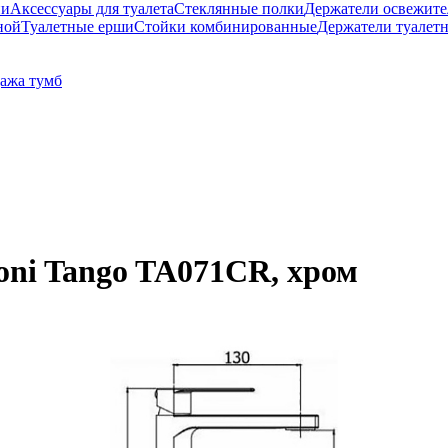
ни
Аксессуары для туалета
Стеклянные полки
Держатели освежите
ной
Туалетные ерши
Стойки комбинированные
Держатели туалет
ажа тумб
oni Tango TA071CR, хром