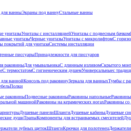
для ванны
Экраны под ванну
Стальные ванны
ые унитазы
Унитазы с инсталляцией
Унитазы с подвесным бачком
авные унитазы
Черные унитазы
Унитазы с микролифтом
C гориз
ы покрытий для унитаза
Системы инсталляции
тенные писсуары
Принадлежности для писсуаров
ля раковины
Для умывальника
С длинным изливом
Скрытого мон
е
С термостатом
С гигиеническим душем
Универсальные
с тради
 для ванной
Консоль под раковину
Зеркала для ванных
Тумбы с р
ебель
Полки
ые раковины
Подвесные раковины
Раковины напольные
Раковины
иральной машиной
Раковины на керамических ногах
Раковины со
гарнитуры
Душевые панели
Шланги
Душевые кабины
Душевые си
ческие души
Трапы
Компоненты для встраиваемых смесителей
Душ
ержатели зубных щеток
Штанги
Крючки для полотенец
Держатели