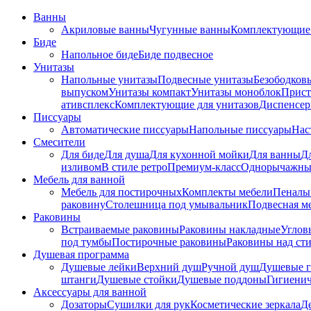
Ванны
Акриловые ванны
Чугунные ванны
Комплектующие 
Биде
Напольное биде
Биде пoдвеснoе
Унитазы
Напольные унитазы
Подвесные унитазы
Безободков
выпуском
Унитазы компакт
Унитазы моноблок
Прист
ативсплекс
Комплектующие для унитазов
Диспенсер
Писсуары
Автоматические писсуары
Напольные писсуары
Нас
Смесители
Для биде
Для душа
Для кухонной мойки
Для ванны
Д
изливом
В стиле ретро
Премиум-класс
Однорычажны
Мебель для ванной
Мебель для постирочных
Комплекты мебели
Пеналы
раковину
Столешница под умывальник
Подвесная м
Раковины
Встраиваемые раковины
Раковины накладные
Углов
под тумбы
Постирочные раковины
Раковины над ст
Душевая программа
Душевые лейки
Верхний душ
Ручной душ
Душевые 
штанги
Душевые стойки
Душевые поддоны
Гигиени
Аксессуары для ванной
Дозаторы
Сушилки для рук
Косметические зеркала
Д