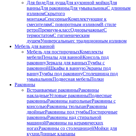
Для биде
Для душа
Для кухонной мойки
Для
ванны
Для раковины
Для умывальника
С длинным
изливом
Скрытого
монтажа
Сенсорные
Комплектующие к
смесителям
С поворотным изливом
В стиле
ретро
Премиум-класс
Однорычажные
С
термостатом
С гигиеническим
душем
Универсальные
с традиционным изливом
Мебель для ванной
Мебель для постирочных
Комплекты
мебели
Пеналы для ванной
Консоль под
раковину
Зеркала для ванных
Тумбы с
раковиной
Шкафы в ванную
Экраны под
ванну
Тумбы под раковину
Столешница под
умывальник
Подвесная мебель
Полки
Раковины
Встраиваемые раковины
Раковины
накладные
Угловые раковины
Подвесные
раковины
Раковины напольные
Раковины с
консолью
Раковины тюльпан
Раковины
двойные
Раковины под тумбы
Постирочные
раковины
Раковины над стиральной
машиной
Раковины на керамических
ногах
Раковины со столешницей
Мойки для
кухни
Донные клапаны