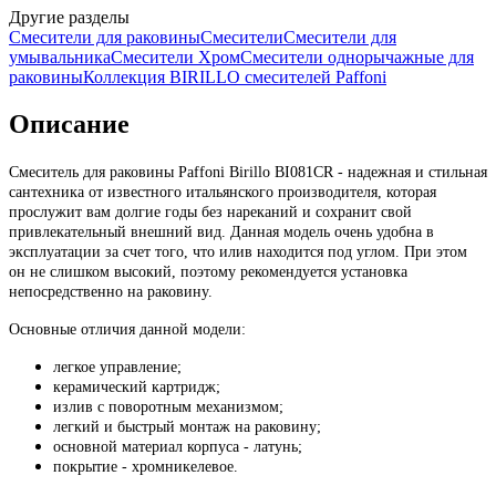
Другие разделы
Смесители для раковины
Смесители
Смесители для
умывальника
Смесители Хром
Смесители однорычажные для
раковины
Коллекция BIRILLO смесителей Paffoni
Описание
Смеситель для раковины Paffoni Birillo BI081CR - надежная и стильная
сантехника от известного итальянского производителя, которая
прослужит вам долгие годы без нареканий и сохранит свой
привлекательный внешний вид. Данная модель очень удобна в
эксплуатации за счет того, что илив находится под углом. При этом
он не слишком высокий, поэтому рекомендуется установка
непосредственно на раковину.
Основные отличия данной модели:
легкое управление;
керамический картридж;
излив с поворотным механизмом;
легкий и быстрый монтаж на раковину;
основной материал корпуса - латунь;
покрытие - хромникелевое.