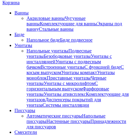
Корзина
Ванны
Акриловые ванны
Чугунные
ванны
Комплектующие для ванны
Экраны под
ванну
Стальные ванны
Биде
Напольное биде
Биде пoдвеснoе
Унитазы
Напольные унитазы
Подвесные
унитазы
Безободковые унитазы
Унитазы с
инсталляцией
Унитазы с подвесным
бачком
Встроенные унитазы
С функцией биде
С
косым выпуском
Унитазы компакт
Унитазы
моноблок
Приставные унитазы
Черные
унитазы
Унитазы с микролифтом
C
горизонтальным выпуском
Фарфоровые
унитазы
Унитазы ативсплекс
Комплектующие для
унитазов
Диспенсеры покрытий для
унитаза
Системы инсталляции
Писсуары
Автоматические писсуары
Напольные
писсуары
Настенные писсуары
Принадлежности
для писсуаров
Смесители