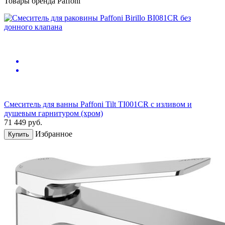
Товары бренда Paffoni
Смеситель для ванны Paffoni Tilt TI001CR с изливом и
душевым гарнитуром (хром)
71 449
руб.
Избранное
Купить