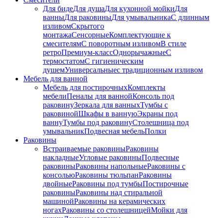
Для биде
Для душа
Для кухонной мойки
Для
ванны
Для раковины
Для умывальника
С длинным
изливом
Скрытого
монтажа
Сенсорные
Комплектующие к
смесителям
С поворотным изливом
В стиле
ретро
Премиум-класс
Однорычажные
С
термостатом
С гигиеническим
душем
Универсальные
с традиционным изливом
Мебель для ванной
Мебель для постирочных
Комплекты
мебели
Пеналы для ванной
Консоль под
раковину
Зеркала для ванных
Тумбы с
раковиной
Шкафы в ванную
Экраны под
ванну
Тумбы под раковину
Столешница под
умывальник
Подвесная мебель
Полки
Раковины
Встраиваемые раковины
Раковины
накладные
Угловые раковины
Подвесные
раковины
Раковины напольные
Раковины с
консолью
Раковины тюльпан
Раковины
двойные
Раковины под тумбы
Постирочные
раковины
Раковины над стиральной
машиной
Раковины на керамических
ногах
Раковины со столешницей
Мойки для