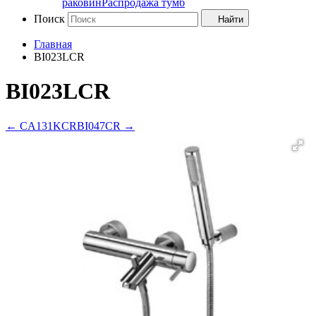
раковин
Распродажа тумб
Поиск
Найти
Главная
BI023LCR
BI023LCR
←
CA131KCR
BI047CR
→