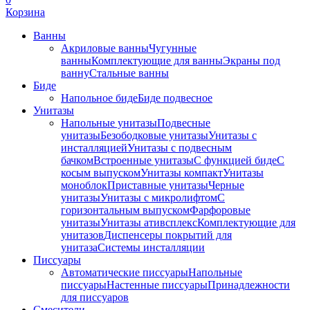
Корзина
Ванны
Акриловые ванны
Чугунные
ванны
Комплектующие для ванны
Экраны под
ванну
Стальные ванны
Биде
Напольное биде
Биде пoдвеснoе
Унитазы
Напольные унитазы
Подвесные
унитазы
Безободковые унитазы
Унитазы с
инсталляцией
Унитазы с подвесным
бачком
Встроенные унитазы
С функцией биде
С
косым выпуском
Унитазы компакт
Унитазы
моноблок
Приставные унитазы
Черные
унитазы
Унитазы с микролифтом
C
горизонтальным выпуском
Фарфоровые
унитазы
Унитазы ативсплекс
Комплектующие для
унитазов
Диспенсеры покрытий для
унитаза
Системы инсталляции
Писсуары
Автоматические писсуары
Напольные
писсуары
Настенные писсуары
Принадлежности
для писсуаров
Смесители