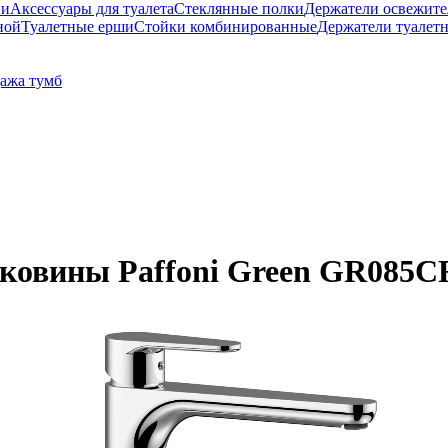
ни
Аксессуары для туалета
Стеклянные полки
Держатели освежите
ной
Туалетные ерши
Стойки комбинированные
Держатели туалет
ажа тумб
аковины Paffoni Green GR085C