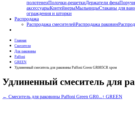
полотенец
Полочки-решетки
Держатели фена
Поруч
аксессуары
Контейнеры
Мыльницы
Стаканы для ван
ограждения и шторки
Распродажа
Распродажа смесителей
Распродажа раковин
Распрод
Главная
Смесители
Для раковины
Paffoni
GREEN
Удлиненный смеситель для раковины Paffoni Green GR085CR хром
Удлиненный смеситель для р
←
Смеситель для раковины Paffoni Green GR0...
↑ GREEN