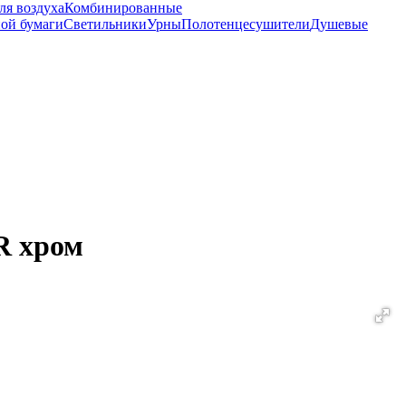
ля воздуха
Комбинированные
ной бумаги
Светильники
Урны
Полотенцесушители
Душевые
R хром