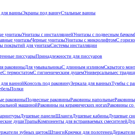
для ванны
Экраны под ванну
Стальные ванны
ые унитазы
Унитазы с инсталляцией
Унитазы с подвесным бачком
авные унитазы
Черные унитазы
Унитазы с микролифтом
C гориз
ы покрытий для унитаза
Системы инсталляции
тенные писсуары
Принадлежности для писсуаров
ля раковины
Для умывальника
С длинным изливом
Скрытого мон
е
С термостатом
С гигиеническим душем
Универсальные
с тради
 для ванной
Консоль под раковину
Зеркала для ванных
Тумбы с р
ебель
Полки
ые раковины
Подвесные раковины
Раковины напольные
Раковины
иральной машиной
Раковины на керамических ногах
Раковины со
гарнитуры
Душевые панели
Шланги
Душевые кабины
Душевые си
ческие души
Трапы
Компоненты для встраиваемых смесителей
Душ
ержатели зубных щеток
Штанги
Крючки для полотенец
Держатели