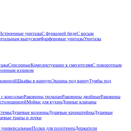
Встроенные унитазы
С функцией биде
С косым
онтальным выпуском
Фарфоровые унитазы
Унитазы
тажа
Сенсорные
Комплектующие к смесителям
С поворотным
ционным изливом
аковиной
Шкафы в ванную
Экраны под ванну
Тумбы под
 с консолью
Раковины тюльпан
Раковины двойные
Раковины
 столешницей
Мойки для кухни
Донные клапаны
стемы
Душевые колонны
Душевые кронштейны
Душевые
евые трапы и лотки
 универсальные
Полки для полотенец
Держатели