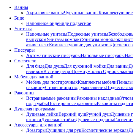
Ванны
Акриловые ванны
Чугунные ванны
Комплектующие 
Биде
Напольное биде
Биде пoдвеснoе
Унитазы
Напольные унитазы
Подвесные унитазы
Безободков
выпуском
Унитазы компакт
Унитазы моноблок
Прист
ативсплекс
Комплектующие для унитазов
Диспенсер
Писсуары
Автоматические писсуары
Напольные писсуары
Нас
Смесители
Для биде
Для душа
Для кухонной мойки
Для ванны
Д
изливом
В стиле ретро
Премиум-класс
Однорычажны
Мебель для ванной
Мебель для постирочных
Комплекты мебели
Пеналы
раковину
Столешница под умывальник
Подвесная м
Раковины
Встраиваемые раковины
Раковины накладные
Углов
под тумбы
Постирочные раковины
Раковины над ст
Душевая программа
Душевые лейки
Верхний душ
Ручной душ
Душевые 
штанги
Душевые стойки
Душевые поддоны
Гигиени
Аксессуары для ванной
Дозаторы
Сушилки для рук
Косметические зеркала
Д