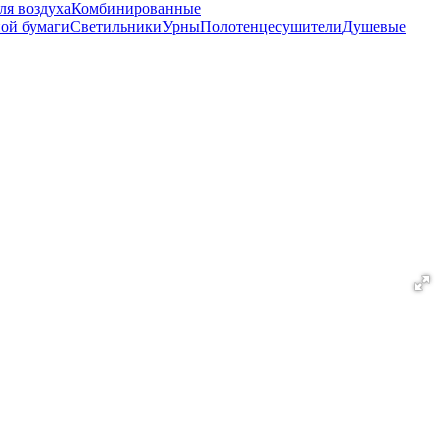
ля воздуха
Комбинированные
ной бумаги
Светильники
Урны
Полотенцесушители
Душевые