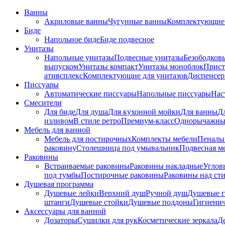
Ванны
Акриловые ванны
Чугунные ванны
Комплектующие 
Биде
Напольное биде
Биде пoдвеснoе
Унитазы
Напольные унитазы
Подвесные унитазы
Безободков
выпуском
Унитазы компакт
Унитазы моноблок
Прист
ативсплекс
Комплектующие для унитазов
Диспенсер
Писсуары
Автоматические писсуары
Напольные писсуары
Нас
Смесители
Для биде
Для душа
Для кухонной мойки
Для ванны
Д
изливом
В стиле ретро
Премиум-класс
Однорычажны
Мебель для ванной
Мебель для постирочных
Комплекты мебели
Пеналы
раковину
Столешница под умывальник
Подвесная м
Раковины
Встраиваемые раковины
Раковины накладные
Углов
под тумбы
Постирочные раковины
Раковины над ст
Душевая программа
Душевые лейки
Верхний душ
Ручной душ
Душевые 
штанги
Душевые стойки
Душевые поддоны
Гигиени
Аксессуары для ванной
Дозаторы
Сушилки для рук
Косметические зеркала
Д