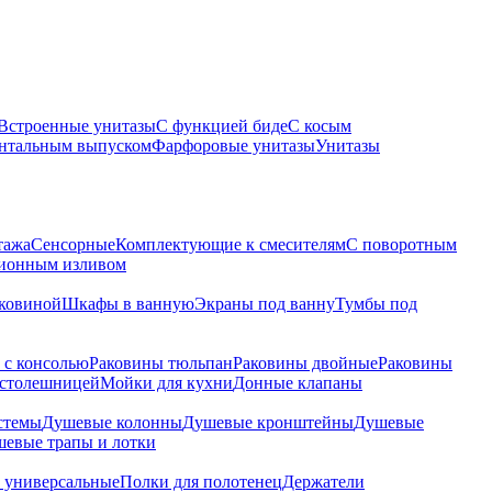
Встроенные унитазы
С функцией биде
С косым
онтальным выпуском
Фарфоровые унитазы
Унитазы
тажа
Сенсорные
Комплектующие к смесителям
С поворотным
ционным изливом
аковиной
Шкафы в ванную
Экраны под ванну
Тумбы под
 с консолью
Раковины тюльпан
Раковины двойные
Раковины
 столешницей
Мойки для кухни
Донные клапаны
стемы
Душевые колонны
Душевые кронштейны
Душевые
евые трапы и лотки
 универсальные
Полки для полотенец
Держатели