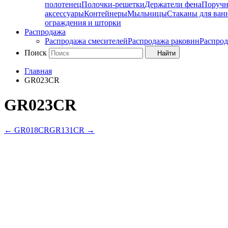
полотенец
Полочки-решетки
Держатели фена
Поруч
аксессуары
Контейнеры
Мыльницы
Стаканы для ван
ограждения и шторки
Распродажа
Распродажа смесителей
Распродажа раковин
Распрод
Поиск
Найти
Главная
GR023CR
GR023CR
←
GR018CR
GR131CR
→