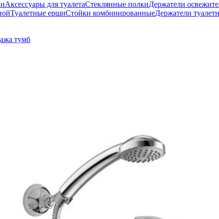
ни
Аксессуары для туалета
Стеклянные полки
Держатели освежите
ной
Туалетные ерши
Стойки комбинированные
Держатели туалет
ажа тумб