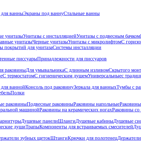
для ванны
Экраны под ванну
Стальные ванны
ые унитазы
Унитазы с инсталляцией
Унитазы с подвесным бачком
авные унитазы
Черные унитазы
Унитазы с микролифтом
C гориз
ы покрытий для унитаза
Системы инсталляции
тенные писсуары
Принадлежности для писсуаров
ля раковины
Для умывальника
С длинным изливом
Скрытого мон
е
С термостатом
С гигиеническим душем
Универсальные
с тради
 для ванной
Консоль под раковину
Зеркала для ванных
Тумбы с р
ебель
Полки
ые раковины
Подвесные раковины
Раковины напольные
Раковины
иральной машиной
Раковины на керамических ногах
Раковины со
гарнитуры
Душевые панели
Шланги
Душевые кабины
Душевые си
ческие души
Трапы
Компоненты для встраиваемых смесителей
Душ
ержатели зубных щеток
Штанги
Крючки для полотенец
Держатели