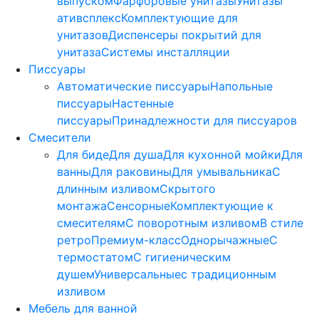
выпуском
Фарфоровые унитазы
Унитазы
ативсплекс
Комплектующие для
унитазов
Диспенсеры покрытий для
унитаза
Системы инсталляции
Писсуары
Автоматические писсуары
Напольные
писсуары
Настенные
писсуары
Принадлежности для писсуаров
Смесители
Для биде
Для душа
Для кухонной мойки
Для
ванны
Для раковины
Для умывальника
С
длинным изливом
Скрытого
монтажа
Сенсорные
Комплектующие к
смесителям
С поворотным изливом
В стиле
ретро
Премиум-класс
Однорычажные
С
термостатом
С гигиеническим
душем
Универсальные
с традиционным
изливом
Мебель для ванной