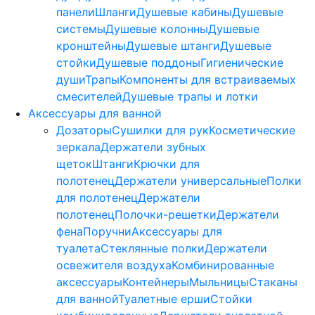
панели
Шланги
Душевые кабины
Душевые
системы
Душевые колонны
Душевые
кронштейны
Душевые штанги
Душевые
стойки
Душевые поддоны
Гигиенические
души
Трапы
Компоненты для встраиваемых
смесителей
Душевые трапы и лотки
Аксессуары для ванной
Дозаторы
Сушилки для рук
Косметические
зеркала
Держатели зубных
щеток
Штанги
Крючки для
полотенец
Держатели универсальные
Полки
для полотенец
Держатели
полотенец
Полочки-решетки
Держатели
фена
Поручни
Аксессуары для
туалета
Стеклянные полки
Держатели
освежителя воздуха
Комбинированные
аксессуары
Контейнеры
Мыльницы
Стаканы
для ванной
Туалетные ерши
Стойки