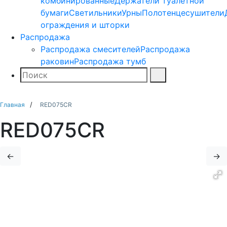
комбинированные
Держатели туалетной
бумаги
Светильники
Урны
Полотенцесушители
ограждения и шторки
Распродажа
Распродажа смесителей
Распродажа
раковин
Распродажа тумб
Поиск
Найти
Главная
RED075CR
RED075CR
←
→