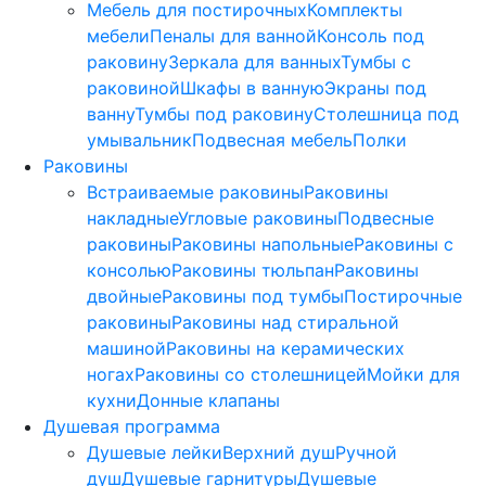
Мебель для постирочных
Комплекты
мебели
Пеналы для ванной
Консоль под
раковину
Зеркала для ванных
Тумбы с
раковиной
Шкафы в ванную
Экраны под
ванну
Тумбы под раковину
Столешница под
умывальник
Подвесная мебель
Полки
Раковины
Встраиваемые раковины
Раковины
накладные
Угловые раковины
Подвесные
раковины
Раковины напольные
Раковины с
консолью
Раковины тюльпан
Раковины
двойные
Раковины под тумбы
Постирочные
раковины
Раковины над стиральной
машиной
Раковины на керамических
ногах
Раковины со столешницей
Мойки для
кухни
Донные клапаны
Душевая программа
Душевые лейки
Верхний душ
Ручной
душ
Душевые гарнитуры
Душевые