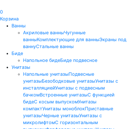
0
Корзина
Ванны
Акриловые ванны
Чугунные
ванны
Комплектующие для ванны
Экраны под
ванну
Стальные ванны
Биде
Напольное биде
Биде пoдвеснoе
Унитазы
Напольные унитазы
Подвесные
унитазы
Безободковые унитазы
Унитазы с
инсталляцией
Унитазы с подвесным
бачком
Встроенные унитазы
С функцией
биде
С косым выпуском
Унитазы
компакт
Унитазы моноблок
Приставные
унитазы
Черные унитазы
Унитазы с
микролифтом
C горизонтальным