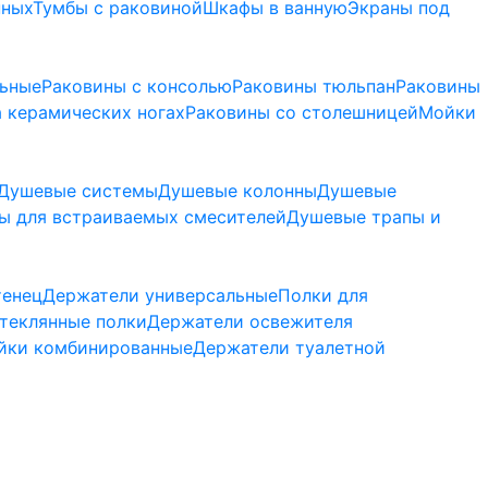
нных
Тумбы с раковиной
Шкафы в ванную
Экраны под
льные
Раковины с консолью
Раковины тюльпан
Раковины
 керамических ногах
Раковины со столешницей
Мойки
Душевые системы
Душевые колонны
Душевые
ы для встраиваемых смесителей
Душевые трапы и
тенец
Держатели универсальные
Полки для
теклянные полки
Держатели освежителя
йки комбинированные
Держатели туалетной