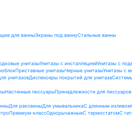
щие для ванны
Экраны под ванну
Стальные ванны
одковые унитазы
Унитазы с инсталляцией
Унитазы с под
ноблок
Приставные унитазы
Черные унитазы
Унитазы с 
ля унитазов
Диспенсеры покрытий для унитаза
Системы
ры
Настенные писсуары
Принадлежности для писсуаров
анны
Для раковины
Для умывальника
С длинным изливом
етро
Премиум-класс
Однорычажные
С термостатом
С ги