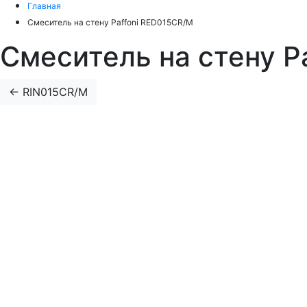
Главная
Смеситель на стену Paffoni RED015CR/M
Смеситель на стену P
←
RIN015CR/M