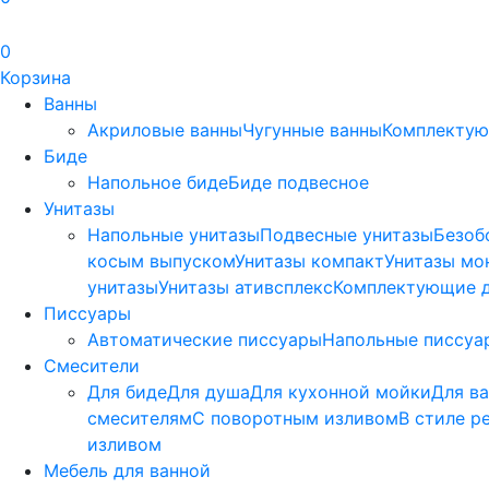
0
Корзина
Ванны
Акриловые ванны
Чугунные ванны
Комплектую
Биде
Напольное биде
Биде пoдвеснoе
Унитазы
Напольные унитазы
Подвесные унитазы
Безоб
косым выпуском
Унитазы компакт
Унитазы мо
унитазы
Унитазы ативсплекс
Комплектующие д
Писсуары
Автоматические писсуары
Напольные писсуа
Смесители
Для биде
Для душа
Для кухонной мойки
Для в
смесителям
С поворотным изливом
В стиле р
изливом
Мебель для ванной