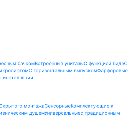
весным бачком
Встроенные унитазы
С функцией биде
С
микролифтом
C горизонтальным выпуском
Фарфоровые
 инсталляции
Скрытого монтажа
Сенсорные
Комплектующие к
гиеническим душем
Универсальные
с традиционным