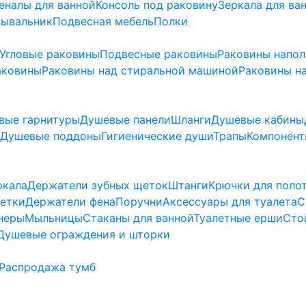
еналы для ванной
Консоль под раковину
Зеркала для ва
мывальник
Подвесная мебель
Полки
Угловые раковины
Подвесные раковины
Раковины напо
аковины
Раковины над стиральной машиной
Раковины на
вые гарнитуры
Душевые панели
Шланги
Душевые кабины
Душевые поддоны
Гигиенические души
Трапы
Компонент
ркала
Держатели зубных щеток
Штанги
Крючки для поло
етки
Держатели фена
Поручни
Аксессуары для туалета
С
неры
Мыльницы
Стаканы для ванной
Туалетные ерши
Сто
Душевые ограждения и шторки
Распродажа тумб