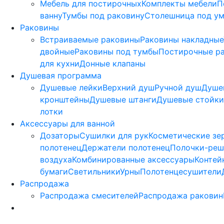
Мебель для постирочных
Комплекты мебели
П
ванну
Тумбы под раковину
Столешница под у
Раковины
Встраиваемые раковины
Раковины накладные
двойные
Раковины под тумбы
Постирочные р
для кухни
Донные клапаны
Душевая программа
Душевые лейки
Верхний душ
Ручной душ
Душе
кронштейны
Душевые штанги
Душевые стойки
лотки
Аксессуары для ванной
Дозаторы
Сушилки для рук
Косметические зе
полотенец
Держатели полотенец
Полочки-реш
воздуха
Комбинированные аксессуары
Контей
бумаги
Светильники
Урны
Полотенцесушители
Распродажа
Распродажа смесителей
Распродажа раковин