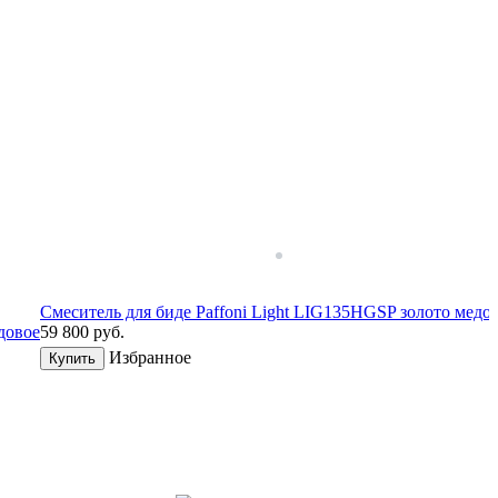
Смеситель для биде Paffoni Light LIG135HGSP золото медо
довое
59 800
руб.
Избранное
Купить