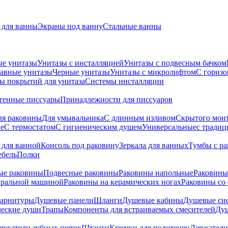
для ванны
Экраны под ванну
Стальные ванны
ые унитазы
Унитазы с инсталляцией
Унитазы с подвесным бачком
авные унитазы
Черные унитазы
Унитазы с микролифтом
C гориз
ы покрытий для унитаза
Системы инсталляции
тенные писсуары
Принадлежности для писсуаров
ля раковины
Для умывальника
С длинным изливом
Скрытого мон
е
С термостатом
С гигиеническим душем
Универсальные
с тради
 для ванной
Консоль под раковину
Зеркала для ванных
Тумбы с р
ебель
Полки
ые раковины
Подвесные раковины
Раковины напольные
Раковины
иральной машиной
Раковины на керамических ногах
Раковины со
гарнитуры
Душевые панели
Шланги
Душевые кабины
Душевые си
ческие души
Трапы
Компоненты для встраиваемых смесителей
Душ
ержатели зубных щеток
Штанги
Крючки для полотенец
Держатели