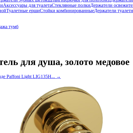
ни
Аксессуары для туалета
Стеклянные полки
Держатели освежите
ной
Туалетные ерши
Стойки комбинированные
Держатели туалет
ажа тумб
тель для душа, золото медовое
де Paffoni Light LIG135H...
→