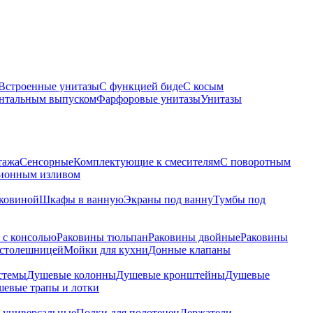
Встроенные унитазы
С функцией биде
С косым
онтальным выпуском
Фарфоровые унитазы
Унитазы
тажа
Сенсорные
Комплектующие к смесителям
С поворотным
ционным изливом
аковиной
Шкафы в ванную
Экраны под ванну
Тумбы под
 с консолью
Раковины тюльпан
Раковины двойные
Раковины
 столешницей
Мойки для кухни
Донные клапаны
стемы
Душевые колонны
Душевые кронштейны
Душевые
евые трапы и лотки
 универсальные
Полки для полотенец
Держатели