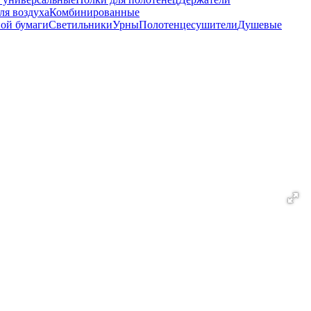
ля воздуха
Комбинированные
ной бумаги
Светильники
Урны
Полотенцесушители
Душевые