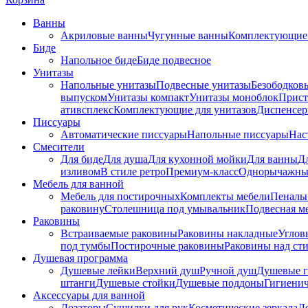
Ванны
Акриловые ванны
Чугунные ванны
Комплектующие 
Биде
Напольное биде
Биде пoдвеснoе
Унитазы
Напольные унитазы
Подвесные унитазы
Безободков
выпуском
Унитазы компакт
Унитазы моноблок
Прист
ативсплекс
Комплектующие для унитазов
Диспенсер
Писсуары
Автоматические писсуары
Напольные писсуары
Нас
Смесители
Для биде
Для душа
Для кухонной мойки
Для ванны
Д
изливом
В стиле ретро
Премиум-класс
Однорычажны
Мебель для ванной
Мебель для постирочных
Комплекты мебели
Пеналы
раковину
Столешница под умывальник
Подвесная м
Раковины
Встраиваемые раковины
Раковины накладные
Углов
под тумбы
Постирочные раковины
Раковины над ст
Душевая программа
Душевые лейки
Верхний душ
Ручной душ
Душевые 
штанги
Душевые стойки
Душевые поддоны
Гигиени
Аксессуары для ванной
Дозаторы
Сушилки для рук
Косметические зеркала
Д