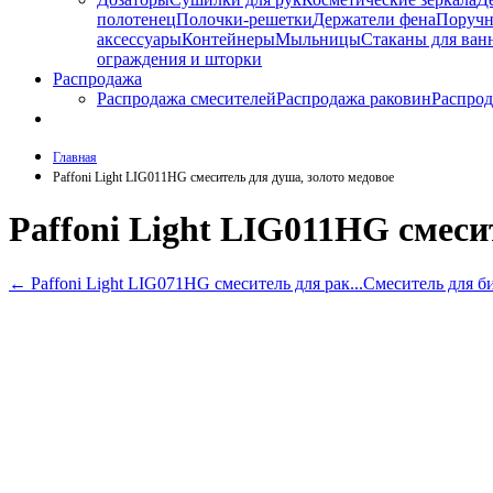
полотенец
Полочки-решетки
Держатели фена
Поруч
аксессуары
Контейнеры
Мыльницы
Стаканы для ван
ограждения и шторки
Распродажа
Распродажа смесителей
Распродажа раковин
Распрод
Главная
Paffoni Light LIG011HG смеситель для душа, золото медовое
Paffoni Light LIG011HG смеси
←
Paffoni Light LIG071HG смеситель для рак...
Смеситель для би