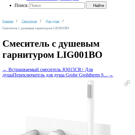
Поиск
Найти
Главная
Смесители
Для душа
Смеситель с душевым гарнитуром LIG001BO
Смеситель с душевым
гарнитуром LIG001BO
←
Встраиваемый смеситель JO015CR
↑ Для
душа
Переключатель для душа Grohe Grohtherm S...
→