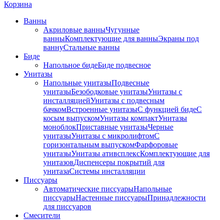
Корзина
Ванны
Акриловые ванны
Чугунные
ванны
Комплектующие для ванны
Экраны под
ванну
Стальные ванны
Биде
Напольное биде
Биде пoдвеснoе
Унитазы
Напольные унитазы
Подвесные
унитазы
Безободковые унитазы
Унитазы с
инсталляцией
Унитазы с подвесным
бачком
Встроенные унитазы
С функцией биде
С
косым выпуском
Унитазы компакт
Унитазы
моноблок
Приставные унитазы
Черные
унитазы
Унитазы с микролифтом
C
горизонтальным выпуском
Фарфоровые
унитазы
Унитазы ативсплекс
Комплектующие для
унитазов
Диспенсеры покрытий для
унитаза
Системы инсталляции
Писсуары
Автоматические писсуары
Напольные
писсуары
Настенные писсуары
Принадлежности
для писсуаров
Смесители