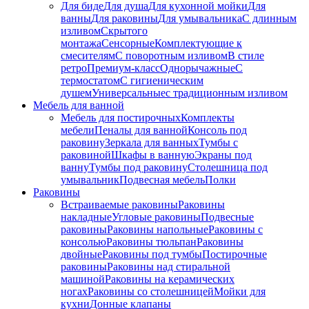
Для биде
Для душа
Для кухонной мойки
Для
ванны
Для раковины
Для умывальника
С длинным
изливом
Скрытого
монтажа
Сенсорные
Комплектующие к
смесителям
С поворотным изливом
В стиле
ретро
Премиум-класс
Однорычажные
С
термостатом
С гигиеническим
душем
Универсальные
с традиционным изливом
Мебель для ванной
Мебель для постирочных
Комплекты
мебели
Пеналы для ванной
Консоль под
раковину
Зеркала для ванных
Тумбы с
раковиной
Шкафы в ванную
Экраны под
ванну
Тумбы под раковину
Столешница под
умывальник
Подвесная мебель
Полки
Раковины
Встраиваемые раковины
Раковины
накладные
Угловые раковины
Подвесные
раковины
Раковины напольные
Раковины с
консолью
Раковины тюльпан
Раковины
двойные
Раковины под тумбы
Постирочные
раковины
Раковины над стиральной
машиной
Раковины на керамических
ногах
Раковины со столешницей
Мойки для
кухни
Донные клапаны